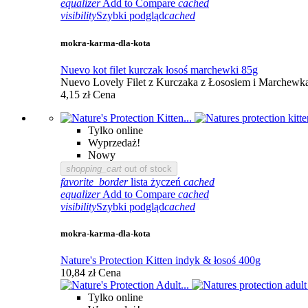
equalizer
Add to Compare
cached
visibility
Szybki podgląd
cached
mokra-karma-dla-kota
Nuevo kot filet kurczak łosoś marchewki 85g
Nuevo Lovely Filet z Kurczaka z Łososiem i Marchewką 
4,15 zł
Cena
Tylko online
Wyprzedaż!
Nowy
shopping_cart
out of stock
favorite_border
lista życzeń
cached
equalizer
Add to Compare
cached
visibility
Szybki podgląd
cached
mokra-karma-dla-kota
Nature's Protection Kitten indyk & łosoś 400g
10,84 zł
Cena
Tylko online