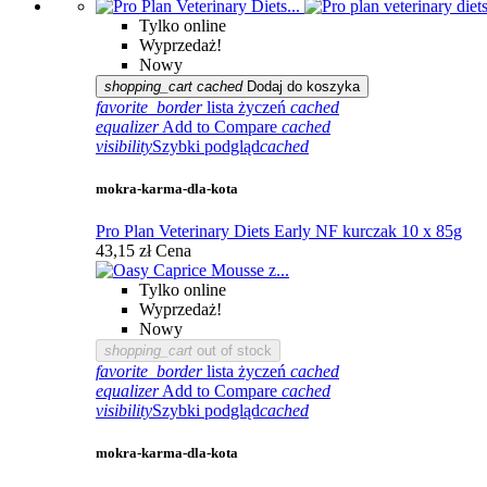
Tylko online
Wyprzedaż!
Nowy
shopping_cart
cached
Dodaj do koszyka
favorite_border
lista życzeń
cached
equalizer
Add to Compare
cached
visibility
Szybki podgląd
cached
mokra-karma-dla-kota
Pro Plan Veterinary Diets Early NF kurczak 10 x 85g
43,15 zł
Cena
Tylko online
Wyprzedaż!
Nowy
shopping_cart
out of stock
favorite_border
lista życzeń
cached
equalizer
Add to Compare
cached
visibility
Szybki podgląd
cached
mokra-karma-dla-kota