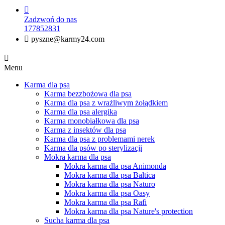

Zadzwoń do nas
177852831

pyszne@karmy24.com

Menu
Karma dla psa
Karma bezzbożowa dla psa
Karma dla psa z wrażliwym żołądkiem
Karma dla psa alergika
Karma monobiałkowa dla psa
Karma z insektów dla psa
Karma dla psa z problemami nerek
Karma dla psów po sterylizacji
Mokra karma dla psa
Mokra karma dla psa Animonda
Mokra karma dla psa Baltica
Mokra karma dla psa Naturo
Mokra karma dla psa Oasy
Mokra karma dla psa Rafi
Mokra karma dla psa Nature's protection
Sucha karma dla psa