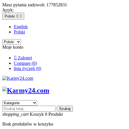
Masz pytania zadzwoń:
177852831
Język:
Polski


English
Polski
Moje konto

Zaloguj
Compare (
0
)
lista życzeń (
0
)
Szukaj
shopping_cart
Koszyk
0
Produkt
Brak produktów w koszyku