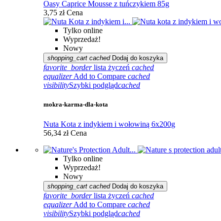
Oasy Caprice Mousse z tuńczykiem 85g
3,75 zł
Cena
Tylko online
Wyprzedaż!
Nowy
shopping_cart
cached
Dodaj do koszyka
favorite_border
lista życzeń
cached
equalizer
Add to Compare
cached
visibility
Szybki podgląd
cached
mokra-karma-dla-kota
Nuta Kota z indykiem i wołowiną 6x200g
56,34 zł
Cena
Tylko online
Wyprzedaż!
Nowy
shopping_cart
cached
Dodaj do koszyka
favorite_border
lista życzeń
cached
equalizer
Add to Compare
cached
visibility
Szybki podgląd
cached