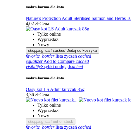
mokra-karma-dla-kota
Nature's Protection Adult Sterilised Salmon and Herbs 1
4,02 zł
Cena
Tylko online
Wyprzedaż!
Nowy
shopping_cart
cached
Dodaj do koszyka
favorite_border
lista życzeń
cached
equalizer
Add to Compare
cached
visibility
Szybki podgląd
cached
mokra-karma-dla-kota
Oasy kot LS Adult kurczak 85g
3,36 zł
Cena
Tylko online
Wyprzedaż!
Nowy
shopping_cart
out of stock
favorite_border
lista życzeń
cached