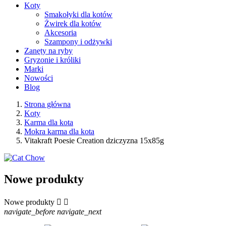
Koty
Smakołyki dla kotów
Żwirek dla kotów
Akcesoria
Szampony i odżywki
Zanęty na ryby
Gryzonie i króliki
Marki
Nowości
Blog
Strona główna
Koty
Karma dla kota
Mokra karma dla kota
Vitakraft Poesie Creation dziczyzna 15x85g
Nowe produkty
Nowe produkty


navigate_before
navigate_next