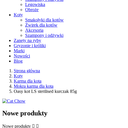
Legowiska
Obroże
Koty
Smakołyki dla kotów
Żwirek dla kotów
Akcesoria
Szampony i odżywki
Zanęty na ryby
Gryzonie i króliki
Marki
Nowości
Blog
Strona główna
Koty
Karma dla kota
Mokra karma dla kota
Oasy kot LS sterilised kurczak 85g
Nowe produkty
Nowe produkty

