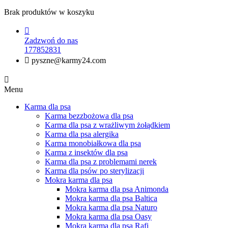
Brak produktów w koszyku

Zadzwoń do nas
177852831

pyszne@karmy24.com

Menu
Karma dla psa
Karma bezzbożowa dla psa
Karma dla psa z wrażliwym żołądkiem
Karma dla psa alergika
Karma monobiałkowa dla psa
Karma z insektów dla psa
Karma dla psa z problemami nerek
Karma dla psów po sterylizacji
Mokra karma dla psa
Mokra karma dla psa Animonda
Mokra karma dla psa Baltica
Mokra karma dla psa Naturo
Mokra karma dla psa Oasy
Mokra karma dla psa Rafi