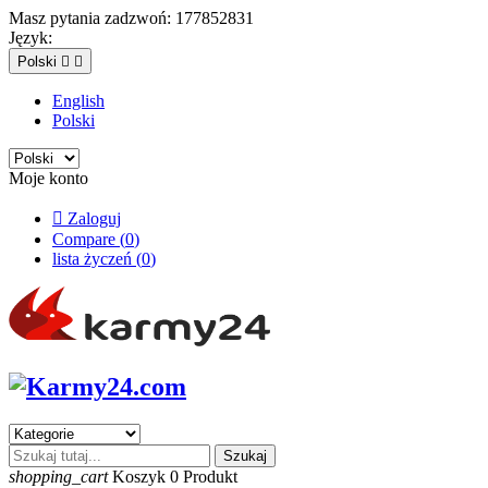
Masz pytania zadzwoń:
177852831
Język:
Polski


English
Polski
Moje konto

Zaloguj
Compare (
0
)
lista życzeń (
0
)
Szukaj
shopping_cart
Koszyk
0
Produkt