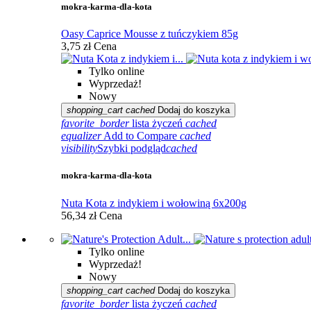
mokra-karma-dla-kota
Oasy Caprice Mousse z tuńczykiem 85g
3,75 zł
Cena
Tylko online
Wyprzedaż!
Nowy
shopping_cart
cached
Dodaj do koszyka
favorite_border
lista życzeń
cached
equalizer
Add to Compare
cached
visibility
Szybki podgląd
cached
mokra-karma-dla-kota
Nuta Kota z indykiem i wołowiną 6x200g
56,34 zł
Cena
Tylko online
Wyprzedaż!
Nowy
shopping_cart
cached
Dodaj do koszyka
favorite_border
lista życzeń
cached