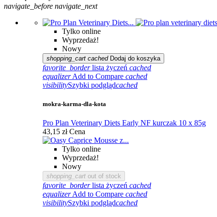
navigate_before
navigate_next
Tylko online
Wyprzedaż!
Nowy
shopping_cart
cached
Dodaj do koszyka
favorite_border
lista życzeń
cached
equalizer
Add to Compare
cached
visibility
Szybki podgląd
cached
mokra-karma-dla-kota
Pro Plan Veterinary Diets Early NF kurczak 10 x 85g
43,15 zł
Cena
Tylko online
Wyprzedaż!
Nowy
shopping_cart
out of stock
favorite_border
lista życzeń
cached
equalizer
Add to Compare
cached
visibility
Szybki podgląd
cached