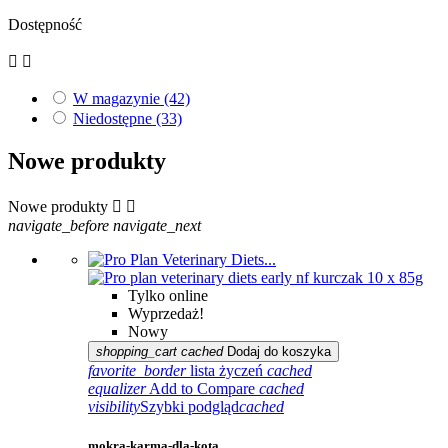
Dostępność


W magazynie
(42)
Niedostępne
(33)
Nowe produkty
Nowe produkty


navigate_before
navigate_next
Tylko online
Wyprzedaż!
Nowy
shopping_cart
cached
Dodaj do koszyka
favorite_border
lista życzeń
cached
equalizer
Add to Compare
cached
visibility
Szybki podgląd
cached
mokra-karma-dla-kota