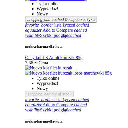
Tylko online
Wyprzedaż!
Nowy
shopping_cart
cached
Dodaj do koszyka
favorite_border
lista życzeń
cached
equalizer
Add to Compare
cached
visibility
Szybki podgląd
cached
mokra-karma-dla-kota
Oasy kot LS Adult kurczak 85g
3,36 zł
Cena
Tylko online
Wyprzedaż!
Nowy
shopping_cart
out of stock
favorite_border
lista życzeń
cached
equalizer
Add to Compare
cached
visibility
Szybki podgląd
cached
mokra-karma-dla-kota