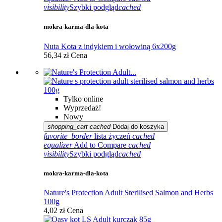
visibility
Szybki podgląd
cached
mokra-karma-dla-kota
Nuta Kota z indykiem i wołowiną 6x200g
56,34 zł
Cena
Tylko online
Wyprzedaż!
Nowy
shopping_cart
cached
Dodaj do koszyka
favorite_border
lista życzeń
cached
equalizer
Add to Compare
cached
visibility
Szybki podgląd
cached
mokra-karma-dla-kota
Nature's Protection Adult Sterilised Salmon and Herbs
100g
4,02 zł
Cena