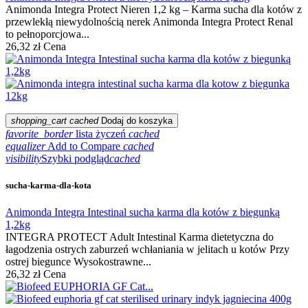
Animonda Integra Protect Nieren 1,2 kg – Karma sucha dla kotów z
przewlekłą niewydolnością nerek Animonda Integra Protect Renal
to pełnoporcjowa...
26,32 zł
Cena
shopping_cart
cached
Dodaj do koszyka
favorite_border
lista życzeń
cached
equalizer
Add to Compare
cached
visibility
Szybki podgląd
cached
sucha-karma-dla-kota
Animonda Integra Intestinal sucha karma dla kotów z biegunką
1,2kg
INTEGRA PROTECT Adult Intestinal Karma dietetyczna do
łagodzenia ostrych zaburzeń wchłaniania w jelitach u kotów Przy
ostrej biegunce Wysokostrawne...
26,32 zł
Cena