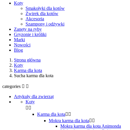
Koty
Smakołyki dla kotów
Żwirek dla kotów
Akcesoria
Szampony i odżywki
Zanęty na ryby
Gryzonie i króliki
Marki
Nowości
Blog
Strona główna
Koty
Karma dla kota
Sucha karma dla kota
categories


Artykuły dla zwierząt
Koty


Karma dla kota


Mokra karma dla kota


Mokra karma dla kota Animonda