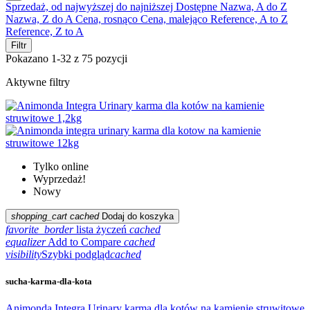
Sprzedaż, od najwyższej do najniższej
Dostępne
Nazwa, A do Z
Nazwa, Z do A
Cena, rosnąco
Cena, malejąco
Reference, A to Z
Reference, Z to A
Filtr
Pokazano 1-32 z 75 pozycji
Aktywne filtry
Tylko online
Wyprzedaż!
Nowy
shopping_cart
cached
Dodaj do koszyka
favorite_border
lista życzeń
cached
equalizer
Add to Compare
cached
visibility
Szybki podgląd
cached
sucha-karma-dla-kota
Animonda Integra Urinary karma dla kotów na kamienie struwitowe