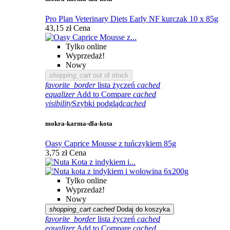
Pro Plan Veterinary Diets Early NF kurczak 10 x 85g
43,15 zł
Cena
Tylko online
Wyprzedaż!
Nowy
shopping_cart
out of stock
favorite_border
lista życzeń
cached
equalizer
Add to Compare
cached
visibility
Szybki podgląd
cached
mokra-karma-dla-kota
Oasy Caprice Mousse z tuńczykiem 85g
3,75 zł
Cena
Tylko online
Wyprzedaż!
Nowy
shopping_cart
cached
Dodaj do koszyka
favorite_border
lista życzeń
cached
equalizer
Add to Compare
cached