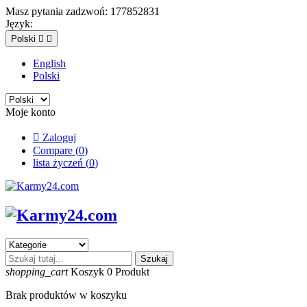
Masz pytania zadzwoń:
177852831
Język:
Polski


English
Polski
Moje konto

Zaloguj
Compare (
0
)
lista życzeń (
0
)
Szukaj
shopping_cart
Koszyk
0
Produkt
Brak produktów w koszyku