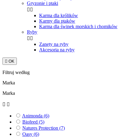
Gryzonie i ptaki


Karma dla królików
Karmy dla ptaków
Karma dla świnek morskich i chomików
Ryby


Zanęty na ryby
Akcesoria na ryby

OK
Filtruj według
Marka
Marka


Animonda
(6)
Biofeed
(5)
Natures Protection
(7)
Oasy
(6)