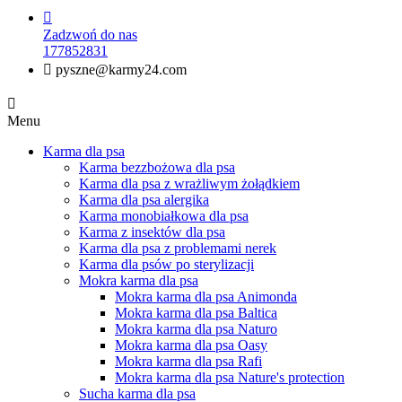

Zadzwoń do nas
177852831

pyszne@karmy24.com

Menu
Karma dla psa
Karma bezzbożowa dla psa
Karma dla psa z wrażliwym żołądkiem
Karma dla psa alergika
Karma monobiałkowa dla psa
Karma z insektów dla psa
Karma dla psa z problemami nerek
Karma dla psów po sterylizacji
Mokra karma dla psa
Mokra karma dla psa Animonda
Mokra karma dla psa Baltica
Mokra karma dla psa Naturo
Mokra karma dla psa Oasy
Mokra karma dla psa Rafi
Mokra karma dla psa Nature's protection
Sucha karma dla psa