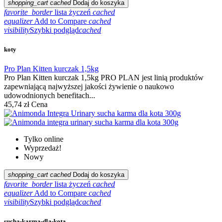
shopping_cart
cached
Dodaj do koszyka
favorite_border
lista życzeń
cached
equalizer
Add to Compare
cached
visibility
Szybki podgląd
cached
koty
Pro Plan Kitten kurczak 1,5kg
Pro Plan Kitten kurczak 1,5kg PRO PLAN jest linią produktów
zapewniającą najwyższej jakości żywienie o naukowo
udowodnionych benefitach...
45,74 zł
Cena
Tylko online
Wyprzedaż!
Nowy
shopping_cart
cached
Dodaj do koszyka
favorite_border
lista życzeń
cached
equalizer
Add to Compare
cached
visibility
Szybki podgląd
cached
sucha-karma-dla-kota