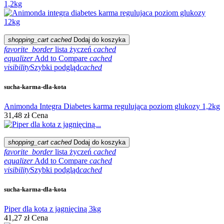
shopping_cart
cached
Dodaj do koszyka
favorite_border
lista życzeń
cached
equalizer
Add to Compare
cached
visibility
Szybki podgląd
cached
sucha-karma-dla-kota
Animonda Integra Diabetes karma regulująca poziom glukozy 1,2kg
31,48 zł
Cena
shopping_cart
cached
Dodaj do koszyka
favorite_border
lista życzeń
cached
equalizer
Add to Compare
cached
visibility
Szybki podgląd
cached
sucha-karma-dla-kota
Piper dla kota z jagnięciną 3kg
41,27 zł
Cena