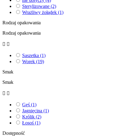
nie dotyczy
(4)
Sterylizowane
(2)
Wrażliwy żołądek
(1)
Rodzaj opakowania
Rodzaj opakowania


Saszetka
(1)
Worek
(19)
Smak
Smak


Gęś
(1)
Jagnięcina
(1)
Królik
(2)
Łosoś
(1)
Dostępność