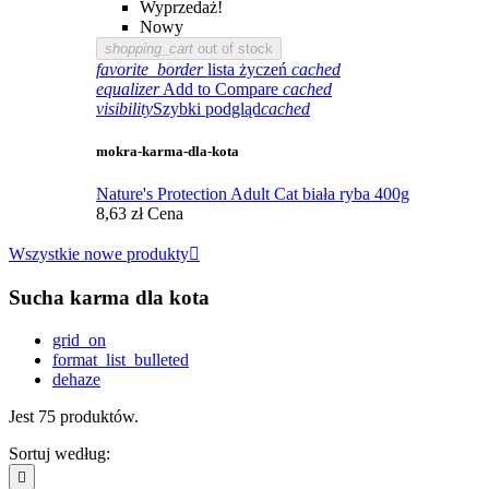
Wyprzedaż!
Nowy
shopping_cart
out of stock
favorite_border
lista życzeń
cached
equalizer
Add to Compare
cached
visibility
Szybki podgląd
cached
mokra-karma-dla-kota
Nature's Protection Adult Cat biała ryba 400g
8,63 zł
Cena
Wszystkie nowe produkty

Sucha karma dla kota
grid_on
format_list_bulleted
dehaze
Jest 75 produktów.
Sortuj według:
