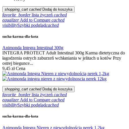
shopping_cart
cached
Dodaj do koszyka
favorite_border
lista życzeń
cached
equalizer
Add to Compare
cached
visibility
Szybki podgląd
cached
sucha-karma-dla-kota
Animonda Integra Intestinal 300g
INTEGRA PROTECT Adult Intestinal 300g Karma dietetyczna do
łagodzenia ostrych zaburzeń wchłaniania w jelitach u kotów Przy
ostrej biegunce...
9,45 zł
Cena
shopping_cart
cached
Dodaj do koszyka
favorite_border
lista życzeń
cached
equalizer
Add to Compare
cached
visibility
Szybki podgląd
cached
sucha-karma-dla-kota
Animonda Integra Nieren z niewydolnością nerek 1,2kg