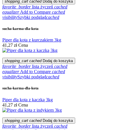
shopping_cart
cached
Dodaj do koszyka
favorite_border
lista życzeń
cached
equalizer
Add to Compare
cached
visibility
Szybki podgląd
cached
sucha-karma-dla-kota
Piper dla kota z kurczakiem 3kg
41,27 zł
Cena
shopping_cart
cached
Dodaj do koszyka
favorite_border
lista życzeń
cached
equalizer
Add to Compare
cached
visibility
Szybki podgląd
cached
sucha-karma-dla-kota
Piper dla kota z kaczką 3kg
41,27 zł
Cena
shopping_cart
cached
Dodaj do koszyka
favorite_border
lista życzeń
cached