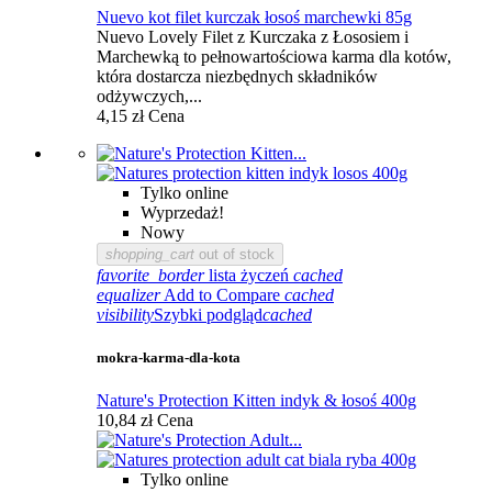
Nuevo kot filet kurczak łosoś marchewki 85g
Nuevo Lovely Filet z Kurczaka z Łososiem i
Marchewką to pełnowartościowa karma dla kotów,
która dostarcza niezbędnych składników
odżywczych,...
4,15 zł
Cena
Tylko online
Wyprzedaż!
Nowy
shopping_cart
out of stock
favorite_border
lista życzeń
cached
equalizer
Add to Compare
cached
visibility
Szybki podgląd
cached
mokra-karma-dla-kota
Nature's Protection Kitten indyk & łosoś 400g
10,84 zł
Cena
Tylko online