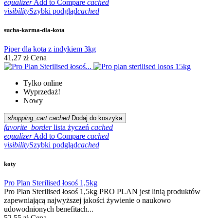
equalizer
Add to Compare
cached
visibility
Szybki podgląd
cached
sucha-karma-dla-kota
Piper dla kota z indykiem 3kg
41,27 zł
Cena
Tylko online
Wyprzedaż!
Nowy
shopping_cart
cached
Dodaj do koszyka
favorite_border
lista życzeń
cached
equalizer
Add to Compare
cached
visibility
Szybki podgląd
cached
koty
Pro Plan Sterilised łosoś 1,5kg
Pro Plan Sterilised łosoś 1,5kg PRO PLAN jest linią produktów
zapewniającą najwyższej jakości żywienie o naukowo
udowodnionych benefitach...
52,55 zł
Cena