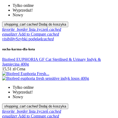
Tylko online
Wyprzedaż!
Nowy
shopping_cart
cached
Dodaj do koszyka
favorite_border
lista życzeń
cached
equalizer
Add to Compare
cached
visibility
Szybki podgląd
cached
sucha-karma-dla-kota
Biofeed EUPHORIA GF Cat Sterilised & Urinary Indyk &
Jagnięcina 400g
15,51 zł
Cena
Tylko online
Wyprzedaż!
Nowy
shopping_cart
cached
Dodaj do koszyka
favorite_border
lista życzeń
cached
equalizer
Add to Compare
cached