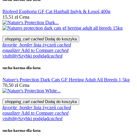
Biofeed Euphoria GF Cat Hairball Indyk & Łosoś 400g
15,51 zł
Cena
shopping_cart
cached
Dodaj do koszyka
favorite_border
lista życzeń
cached
equalizer
Add to Compare
cached
visibility
Szybki podgląd
cached
sucha-karma-dla-kota
Nature's Protection Dark Cats GF Herring Adult All Breeds 1,5kg
70,50 zł
Cena
shopping_cart
cached
Dodaj do koszyka
favorite_border
lista życzeń
cached
equalizer
Add to Compare
cached
visibility
Szybki podgląd
cached
sucha-karma-dla-kota