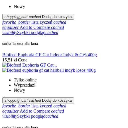
Nowy
shopping_cart
cached
Dodaj do koszyka
favorite_border
lista życzeń
cached
equalizer
Add to Compare
cached
visibility
Szybki podgląd
cached
sucha-karma-dla-kota
Biofeed Euphoria GF Cat Indoor Indyk & Gęś 400g
15,51 zł
Cena
Tylko online
Wyprzedaż!
Nowy
shopping_cart
cached
Dodaj do koszyka
favorite_border
lista życzeń
cached
equalizer
Add to Compare
cached
visibility
Szybki podgląd
cached
sucha-karma-dla-kota