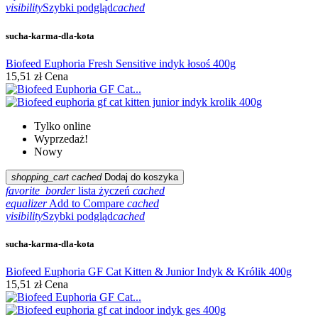
visibility
Szybki podgląd
cached
sucha-karma-dla-kota
Biofeed Euphoria Fresh Sensitive indyk łosoś 400g
15,51 zł
Cena
Tylko online
Wyprzedaż!
Nowy
shopping_cart
cached
Dodaj do koszyka
favorite_border
lista życzeń
cached
equalizer
Add to Compare
cached
visibility
Szybki podgląd
cached
sucha-karma-dla-kota
Biofeed Euphoria GF Cat Kitten & Junior Indyk & Królik 400g
15,51 zł
Cena