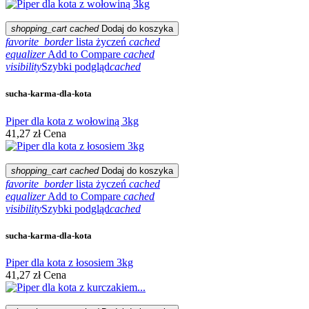
shopping_cart
cached
Dodaj do koszyka
favorite_border
lista życzeń
cached
equalizer
Add to Compare
cached
visibility
Szybki podgląd
cached
sucha-karma-dla-kota
Piper dla kota z wołowiną 3kg
41,27 zł
Cena
shopping_cart
cached
Dodaj do koszyka
favorite_border
lista życzeń
cached
equalizer
Add to Compare
cached
visibility
Szybki podgląd
cached
sucha-karma-dla-kota
Piper dla kota z łososiem 3kg
41,27 zł
Cena