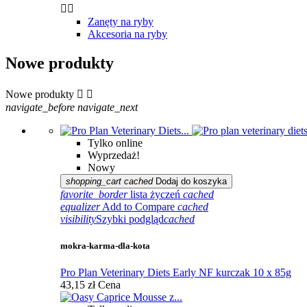


Zanęty na ryby
Akcesoria na ryby
Nowe produkty
Nowe produkty


navigate_before
navigate_next
Tylko online
Wyprzedaż!
Nowy
shopping_cart
cached
Dodaj do koszyka
favorite_border
lista życzeń
cached
equalizer
Add to Compare
cached
visibility
Szybki podgląd
cached
mokra-karma-dla-kota
Pro Plan Veterinary Diets Early NF kurczak 10 x 85g
43,15 zł
Cena