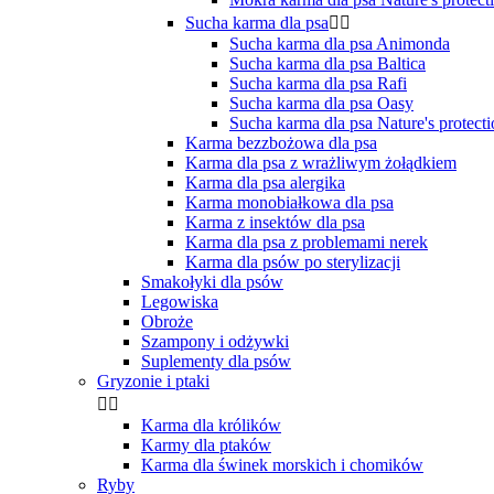
Sucha karma dla psa


Sucha karma dla psa Animonda
Sucha karma dla psa Baltica
Sucha karma dla psa Rafi
Sucha karma dla psa Oasy
Sucha karma dla psa Nature's protect
Karma bezzbożowa dla psa
Karma dla psa z wrażliwym żołądkiem
Karma dla psa alergika
Karma monobiałkowa dla psa
Karma z insektów dla psa
Karma dla psa z problemami nerek
Karma dla psów po sterylizacji
Smakołyki dla psów
Legowiska
Obroże
Szampony i odżywki
Suplementy dla psów
Gryzonie i ptaki


Karma dla królików
Karmy dla ptaków
Karma dla świnek morskich i chomików
Ryby