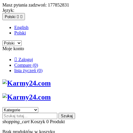
Masz pytania zadzwoń:
177852831
Język:
Polski


English
Polski
Moje konto

Zaloguj
Compare (
0
)
lista życzeń (
0
)
Szukaj
shopping_cart
Koszyk
0
Produkt
Brak produktów w koszyku