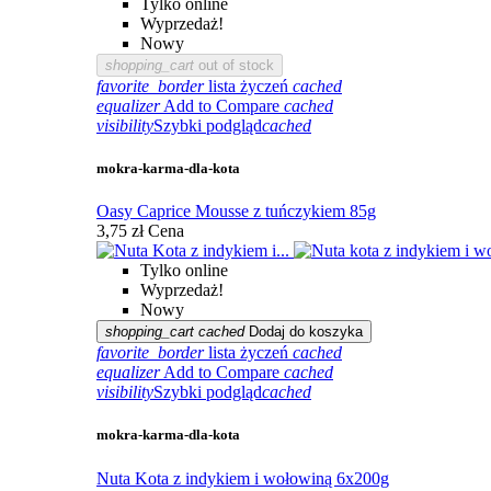
Tylko online
Wyprzedaż!
Nowy
shopping_cart
out of stock
favorite_border
lista życzeń
cached
equalizer
Add to Compare
cached
visibility
Szybki podgląd
cached
mokra-karma-dla-kota
Oasy Caprice Mousse z tuńczykiem 85g
3,75 zł
Cena
Tylko online
Wyprzedaż!
Nowy
shopping_cart
cached
Dodaj do koszyka
favorite_border
lista życzeń
cached
equalizer
Add to Compare
cached
visibility
Szybki podgląd
cached
mokra-karma-dla-kota
Nuta Kota z indykiem i wołowiną 6x200g