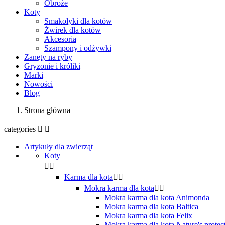
Obroże
Koty
Smakołyki dla kotów
Żwirek dla kotów
Akcesoria
Szampony i odżywki
Zanęty na ryby
Gryzonie i króliki
Marki
Nowości
Blog
Strona główna
categories


Artykuły dla zwierząt
Koty


Karma dla kota


Mokra karma dla kota


Mokra karma dla kota Animonda
Mokra karma dla kota Baltica
Mokra karma dla kota Felix
Mokra karma dla kota Nature's protec