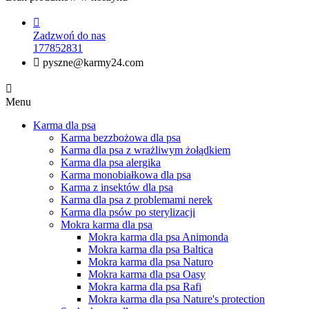

Zadzwoń do nas
177852831

pyszne@karmy24.com

Menu
Karma dla psa
Karma bezzbożowa dla psa
Karma dla psa z wrażliwym żołądkiem
Karma dla psa alergika
Karma monobiałkowa dla psa
Karma z insektów dla psa
Karma dla psa z problemami nerek
Karma dla psów po sterylizacji
Mokra karma dla psa
Mokra karma dla psa Animonda
Mokra karma dla psa Baltica
Mokra karma dla psa Naturo
Mokra karma dla psa Oasy
Mokra karma dla psa Rafi
Mokra karma dla psa Nature's protection