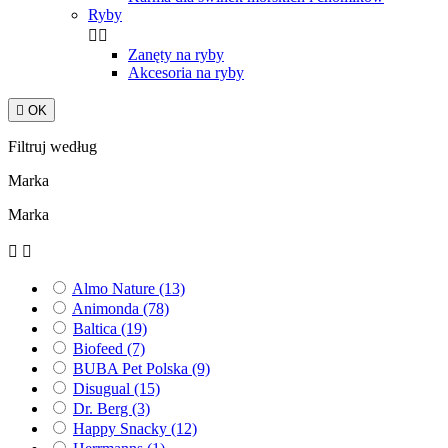
Ryby


Zanęty na ryby
Akcesoria na ryby

OK
Filtruj według
Marka
Marka


Almo Nature
(13)
Animonda
(78)
Baltica
(19)
Biofeed
(7)
BUBA Pet Polska
(9)
Disugual
(15)
Dr. Berg
(3)
Happy Snacky
(12)