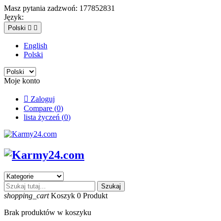
Masz pytania zadzwoń:
177852831
Język:
Polski


English
Polski
Moje konto

Zaloguj
Compare (
0
)
lista życzeń (
0
)
Szukaj
shopping_cart
Koszyk
0
Produkt
Brak produktów w koszyku