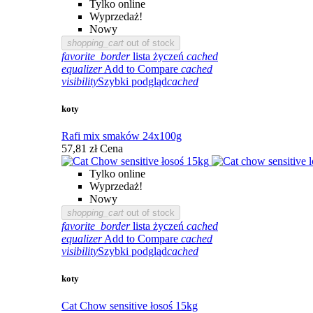
Tylko online
Wyprzedaż!
Nowy
shopping_cart
out of stock
favorite_border
lista życzeń
cached
equalizer
Add to Compare
cached
visibility
Szybki podgląd
cached
koty
Rafi mix smaków 24x100g
57,81 zł
Cena
Tylko online
Wyprzedaż!
Nowy
shopping_cart
out of stock
favorite_border
lista życzeń
cached
equalizer
Add to Compare
cached
visibility
Szybki podgląd
cached
koty
Cat Chow sensitive łosoś 15kg