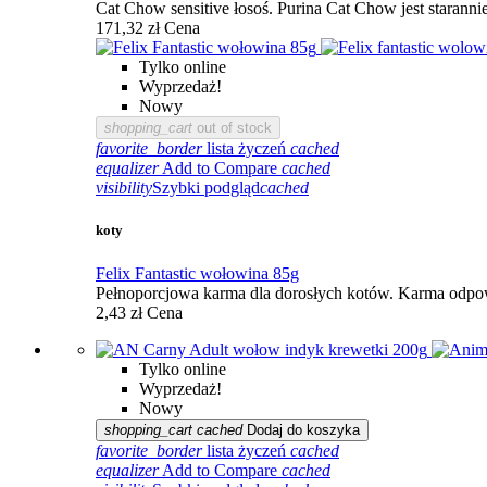
Cat Chow sensitive łosoś. Purina Cat Chow jest starannie
171,32 zł
Cena
Tylko online
Wyprzedaż!
Nowy
shopping_cart
out of stock
favorite_border
lista życzeń
cached
equalizer
Add to Compare
cached
visibility
Szybki podgląd
cached
koty
Felix Fantastic wołowina 85g
Pełnoporcjowa karma dla dorosłych kotów. Karma odpow
2,43 zł
Cena
Tylko online
Wyprzedaż!
Nowy
shopping_cart
cached
Dodaj do koszyka
favorite_border
lista życzeń
cached
equalizer
Add to Compare
cached