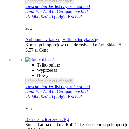
shopping_cart
out of stock
favorite_border
lista życzeń
cached
equalizer
Add to Compare
cached
visibility
Szybki podgląd
cached
koty
Animonda z kaczką + filet z indyka 85g
Karma pełnoporcjowa dla dorosłych kotów. Skład: 52% mi
3,57 zł
Cena
Tylko online
Wyprzedaż!
Nowy
shopping_cart
out of stock
favorite_border
lista życzeń
cached
equalizer
Add to Compare
cached
visibility
Szybki podgląd
cached
koty
Rafi Cat z łososiem 7kg
Sucha karma dla kota Rafi Cat z łososiem to pełnoporcjo