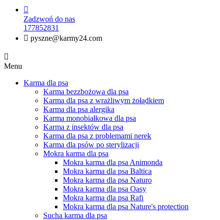

Zadzwoń do nas
177852831

pyszne@karmy24.com

Menu
Karma dla psa
Karma bezzbożowa dla psa
Karma dla psa z wrażliwym żołądkiem
Karma dla psa alergika
Karma monobiałkowa dla psa
Karma z insektów dla psa
Karma dla psa z problemami nerek
Karma dla psów po sterylizacji
Mokra karma dla psa
Mokra karma dla psa Animonda
Mokra karma dla psa Baltica
Mokra karma dla psa Naturo
Mokra karma dla psa Oasy
Mokra karma dla psa Rafi
Mokra karma dla psa Nature's protection
Sucha karma dla psa