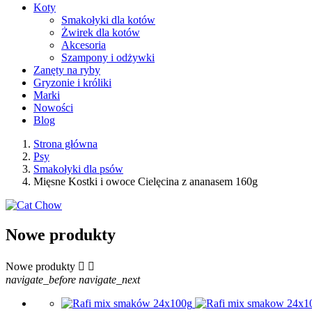
Koty
Smakołyki dla kotów
Żwirek dla kotów
Akcesoria
Szampony i odżywki
Zanęty na ryby
Gryzonie i króliki
Marki
Nowości
Blog
Strona główna
Psy
Smakołyki dla psów
Mięsne Kostki i owoce Cielęcina z ananasem 160g
Nowe produkty
Nowe produkty


navigate_before
navigate_next