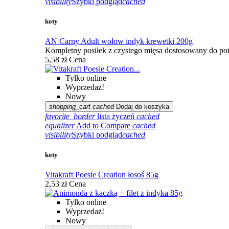
visibility
Szybki podgląd
cached
koty
AN Carny Adult wołow indyk krewetki 200g
Kompletny posiłek z czystego mięsa dostosowany do po
5,58 zł
Cena
Tylko online
Wyprzedaż!
Nowy
shopping_cart
cached
Dodaj do koszyka
favorite_border
lista życzeń
cached
equalizer
Add to Compare
cached
visibility
Szybki podgląd
cached
koty
Vitakraft Poesie Creation łosoś 85g
2,53 zł
Cena
Tylko online
Wyprzedaż!
Nowy