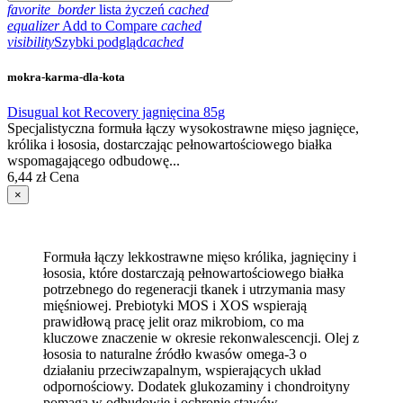
favorite_border
lista życzeń
cached
equalizer
Add to Compare
cached
visibility
Szybki podgląd
cached
mokra-karma-dla-kota
Disugual kot Recovery jagnięcina 85g
Specjalistyczna formuła łączy wysokostrawne mięso jagnięce,
królika i łososia, dostarczając pełnowartościowego białka
wspomagającego odbudowę...
6,44 zł
Cena
×
Formuła łączy lekkostrawne mięso królika, jagnięciny i
łososia, które dostarczają pełnowartościowego białka
potrzebnego do regeneracji tkanek i utrzymania masy
mięśniowej. Prebiotyki MOS i XOS wspierają
prawidłową pracę jelit oraz mikrobiom, co ma
kluczowe znaczenie w okresie rekonwalescencji. Olej z
łososia to naturalne źródło kwasów omega-3 o
działaniu przeciwzapalnym, wspierających układ
odpornościowy. Dodatek glukozaminy i chondroityny
pomaga w odbudowie i ochronie stawów.