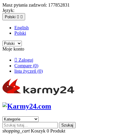
Masz pytania zadzwoń:
177852831
Język:
Polski


English
Polski
Moje konto

Zaloguj
Compare (
0
)
lista życzeń (
0
)
Szukaj
shopping_cart
Koszyk
0
Produkt