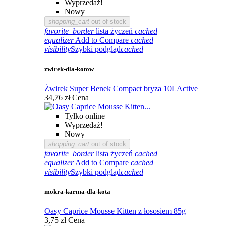
Wyprzedaż!
Nowy
shopping_cart
out of stock
favorite_border
lista życzeń
cached
equalizer
Add to Compare
cached
visibility
Szybki podgląd
cached
zwirek-dla-kotow
Żwirek Super Benek Compact bryza 10LActive
34,76 zł
Cena
Tylko online
Wyprzedaż!
Nowy
shopping_cart
out of stock
favorite_border
lista życzeń
cached
equalizer
Add to Compare
cached
visibility
Szybki podgląd
cached
mokra-karma-dla-kota
Oasy Caprice Mousse Kitten z łososiem 85g
3,75 zł
Cena