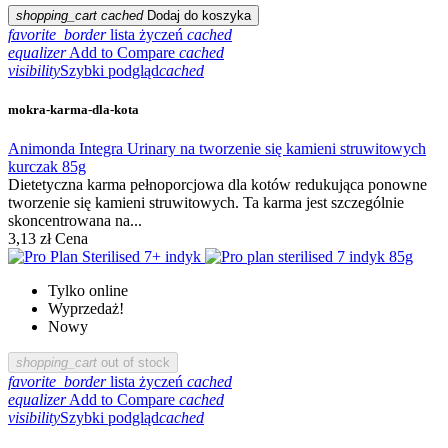
shopping_cart
cached
Dodaj do koszyka
favorite_border
lista życzeń
cached
equalizer
Add to Compare
cached
visibility
Szybki podgląd
cached
mokra-karma-dla-kota
Animonda Integra Urinary na tworzenie się kamieni struwitowych
kurczak 85g
Dietetyczna karma pełnoporcjowa dla kotów redukująca ponowne
tworzenie się kamieni struwitowych. Ta karma jest szczególnie
skoncentrowana na...
3,13 zł
Cena
Tylko online
Wyprzedaż!
Nowy
shopping_cart
out of stock
favorite_border
lista życzeń
cached
equalizer
Add to Compare
cached
visibility
Szybki podgląd
cached