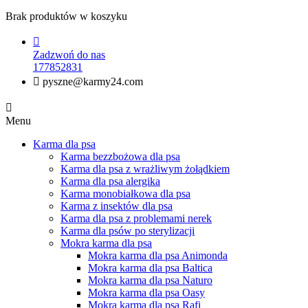
Brak produktów w koszyku

Zadzwoń do nas
177852831

pyszne@karmy24.com

Menu
Karma dla psa
Karma bezzbożowa dla psa
Karma dla psa z wrażliwym żołądkiem
Karma dla psa alergika
Karma monobiałkowa dla psa
Karma z insektów dla psa
Karma dla psa z problemami nerek
Karma dla psów po sterylizacji
Mokra karma dla psa
Mokra karma dla psa Animonda
Mokra karma dla psa Baltica
Mokra karma dla psa Naturo
Mokra karma dla psa Oasy
Mokra karma dla psa Rafi