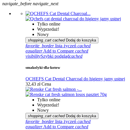
navigate_before
navigate_next
Tylko online
Wyprzedaż!
Nowy
shopping_cart
cached
Dodaj do koszyka
favorite_border
lista życzeń
cached
equalizer
Add to Compare
cached
visibility
Szybki podgląd
cached
smakolyki-dla-kotow
QCHEFS Cat Dental Charcoal do higieny jamy ustnej
32,43 zł
Cena
Tylko online
Wyprzedaż!
Nowy
shopping_cart
cached
Dodaj do koszyka
favorite_border
lista życzeń
cached
equalizer
Add to Compare
cached