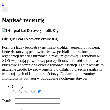

×
Napisać recenzję
Disugual kot Recovery królik 85g
Formuła łączy lekkostrawne mięso królika, jagnięciny i łososia,
które dostarczają pełnowartościowego białka potrzebnego do
regeneracji tkanek i utrzymania masy mięśniowej. Prebiotyki MOS i
XOS wspierają prawidłową pracę jelit oraz mikrobiom, co ma
kluczowe znaczenie w okresie rekonwalescencji. Olej z łososia to
naturalne źródło kwasów omega-3 o działaniu przeciwzapalnym,
wspierających układ odpornościowy. Dodatek glukozaminy i
chondroityny pomaga w odbudowie i ochronie stawów.
Quality:
*
Tytuł:
*