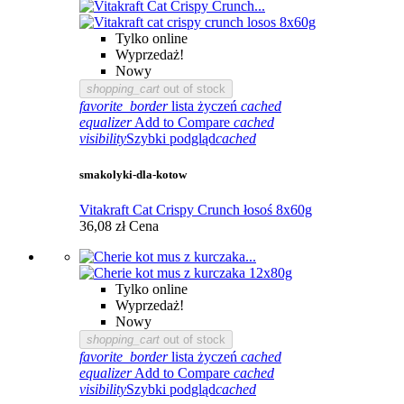
Tylko online
Wyprzedaż!
Nowy
shopping_cart
out of stock
favorite_border
lista życzeń
cached
equalizer
Add to Compare
cached
visibility
Szybki podgląd
cached
smakolyki-dla-kotow
Vitakraft Cat Crispy Crunch łosoś 8x60g
36,08 zł
Cena
Tylko online
Wyprzedaż!
Nowy
shopping_cart
out of stock
favorite_border
lista życzeń
cached
equalizer
Add to Compare
cached
visibility
Szybki podgląd
cached