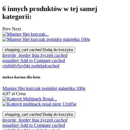
6 innych produktów w tej samej
kategorii:
Prev
Next
shopping_cart
cached
Dodaj do koszyka
favorite_border
lista życzeń
cached
equalizer
Add to Compare
cached
visibility
Szybki podgląd
cached
mokra-karma-dla-kota
Miamor filet kurczak pomidor galaretka 100g
4,97 zł
Cena
shopping_cart
cached
Dodaj do koszyka
favorite_border
lista życzeń
cached
equalizer
Add to Compare
cached