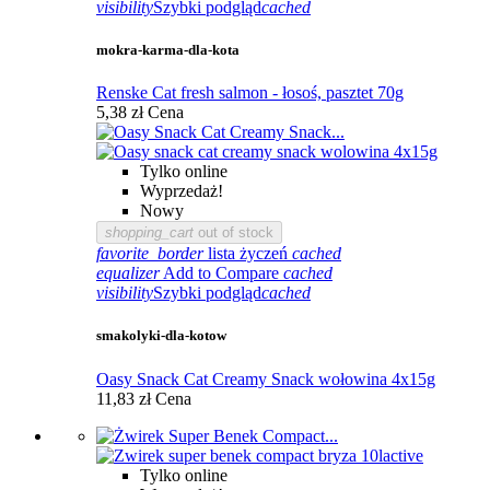
visibility
Szybki podgląd
cached
mokra-karma-dla-kota
Renske Cat fresh salmon - łosoś, pasztet 70g
5,38 zł
Cena
Tylko online
Wyprzedaż!
Nowy
shopping_cart
out of stock
favorite_border
lista życzeń
cached
equalizer
Add to Compare
cached
visibility
Szybki podgląd
cached
smakolyki-dla-kotow
Oasy Snack Cat Creamy Snack wołowina 4x15g
11,83 zł
Cena
Tylko online