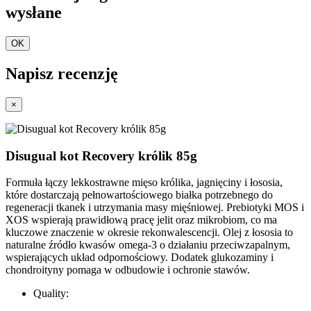
wysłane
OK
Napisz recenzję
×
Disugual kot Recovery królik 85g
Formuła łączy lekkostrawne mięso królika, jagnięciny i łososia,
które dostarczają pełnowartościowego białka potrzebnego do
regeneracji tkanek i utrzymania masy mięśniowej. Prebiotyki MOS i
XOS wspierają prawidłową pracę jelit oraz mikrobiom, co ma
kluczowe znaczenie w okresie rekonwalescencji. Olej z łososia to
naturalne źródło kwasów omega-3 o działaniu przeciwzapalnym,
wspierających układ odpornościowy. Dodatek glukozaminy i
chondroityny pomaga w odbudowie i ochronie stawów.
Quality: