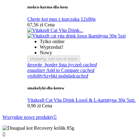
mokra-karma-dla-kota
Cherie kot mus z kurczaka 12x80g
67,56 zł
Cena
Tylko online
Wyprzedaż!
Nowy
shopping_cart
out of stock
favorite_border
lista życzeń
cached
equalizer
Add to Compare
cached
visibility
Szybki podgląd
cached
smakolyki-dla-kotow
Vitakraft Cat Vita Drink Łosoś & L-karnityna 30g 5szt.
9,96 zł
Cena
Wszystkie nowe produkty

