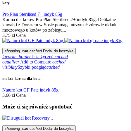
koty
Pro Plan Sterilised 7+ indyk 85g
Karma dla kotów Pro Plan Sterilised 7+ indyk 85g. Delikatne
kawałki z Dorszem w Sosie pomaga utrzymać zdrowie układu
moczowego u kotów po zabiegu...
3,75 zł
Cena
shopping_cart
cached
Dodaj do koszyka
favorite_border
lista życzeń
cached
equalizer
Add to Compare
cached
visibility
Szybki podgląd
cached
mokra-karma-dla-kota
Naturo kot GF Pate indyk 85g
3,66 zł
Cena
Może ci się również spodobać
shopping_cart
cached
Dodaj do koszyka