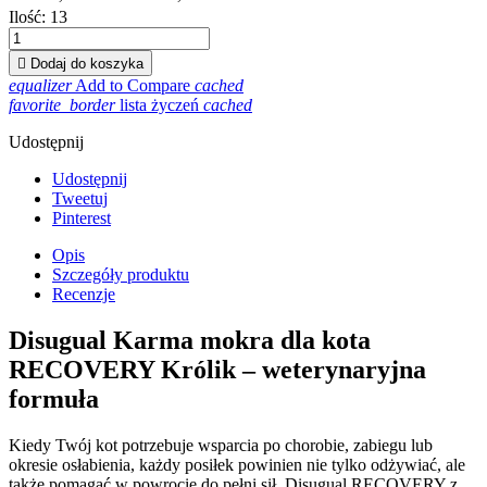
Ilość:
13

Dodaj do koszyka
equalizer
Add to Compare
cached
favorite_border
lista życzeń
cached
Udostępnij
Udostępnij
Tweetuj
Pinterest
Opis
Szczegóły produktu
Recenzje
Disugual Karma mokra dla kota
RECOVERY Królik – weterynaryjna
formuła
Kiedy Twój kot potrzebuje wsparcia po chorobie, zabiegu lub
okresie osłabienia, każdy posiłek powinien nie tylko odżywiać, ale
także pomagać w powrocie do pełni sił. Disugual RECOVERY z