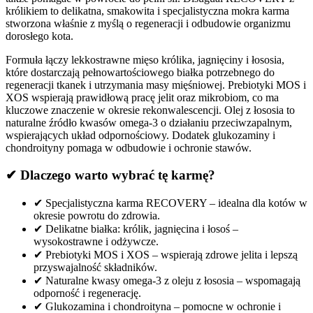
królikiem to delikatna, smakowita i specjalistyczna mokra karma
stworzona właśnie z myślą o regeneracji i odbudowie organizmu
dorosłego kota.
Formuła łączy lekkostrawne mięso królika, jagnięciny i łososia,
które dostarczają pełnowartościowego białka potrzebnego do
regeneracji tkanek i utrzymania masy mięśniowej. Prebiotyki MOS i
XOS wspierają prawidłową pracę jelit oraz mikrobiom, co ma
kluczowe znaczenie w okresie rekonwalescencji. Olej z łososia to
naturalne źródło kwasów omega-3 o działaniu przeciwzapalnym,
wspierających układ odpornościowy. Dodatek glukozaminy i
chondroityny pomaga w odbudowie i ochronie stawów.
✔ Dlaczego warto wybrać tę karmę?
✔ Specjalistyczna karma RECOVERY – idealna dla kotów w
okresie powrotu do zdrowia.
✔ Delikatne białka: królik, jagnięcina i łosoś –
wysokostrawne i odżywcze.
✔ Prebiotyki MOS i XOS – wspierają zdrowe jelita i lepszą
przyswajalność składników.
✔ Naturalne kwasy omega-3 z oleju z łososia – wspomagają
odporność i regenerację.
✔ Glukozamina i chondroityna – pomocne w ochronie i