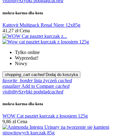
visibility
Szybki podgląd
cached
mokra-karma-dla-kota
Kattovit Multipack Renal Niere 12x85g
41,27 zł
Cena
Tylko online
Wyprzedaż!
Nowy
shopping_cart
cached
Dodaj do koszyka
favorite_border
lista życzeń
cached
equalizer
Add to Compare
cached
visibility
Szybki podgląd
cached
mokra-karma-dla-kota
WOW Cat pasztet kurczak z łososiem 125g
9,86 zł
Cena