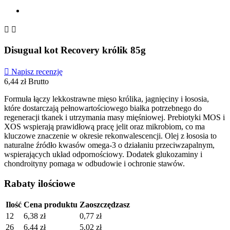


Disugual kot Recovery królik 85g

Napisz recenzję
6,44 zł
Brutto
Formuła łączy lekkostrawne mięso królika, jagnięciny i łososia,
które dostarczają pełnowartościowego białka potrzebnego do
regeneracji tkanek i utrzymania masy mięśniowej. Prebiotyki MOS i
XOS wspierają prawidłową pracę jelit oraz mikrobiom, co ma
kluczowe znaczenie w okresie rekonwalescencji. Olej z łososia to
naturalne źródło kwasów omega-3 o działaniu przeciwzapalnym,
wspierających układ odpornościowy. Dodatek glukozaminy i
chondroityny pomaga w odbudowie i ochronie stawów.
Rabaty ilościowe
Ilość
Cena produktu
Zaoszczędzasz
12
6,38 zł
0,77 zł
26
6,44 zł
5,02 zł