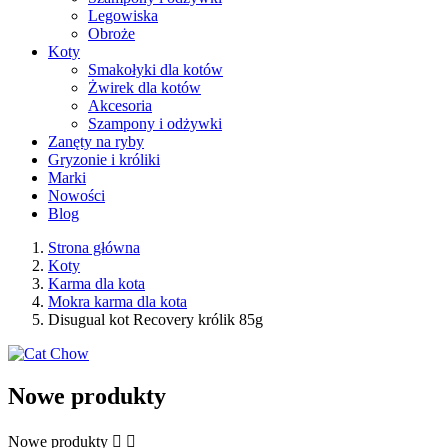
Legowiska
Obroże
Koty
Smakołyki dla kotów
Żwirek dla kotów
Akcesoria
Szampony i odżywki
Zanęty na ryby
Gryzonie i króliki
Marki
Nowości
Blog
Strona główna
Koty
Karma dla kota
Mokra karma dla kota
Disugual kot Recovery królik 85g
Nowe produkty
Nowe produkty

