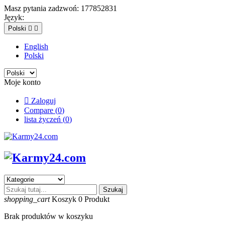
Masz pytania zadzwoń:
177852831
Język:
Polski


English
Polski
Moje konto

Zaloguj
Compare (
0
)
lista życzeń (
0
)
Szukaj
shopping_cart
Koszyk
0
Produkt
Brak produktów w koszyku