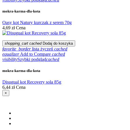
mokra-karma-dla-kota
Oasy kot Natury kurczak z serem 70g
4,69 zł
Cena
shopping_cart
cached
Dodaj do koszyka
favorite_border
lista życzeń
cached
equalizer
Add to Compare
cached
visibility
Szybki podgląd
cached
mokra-karma-dla-kota
Disugual kot Recovery sola 85g
6,44 zł
Cena
×