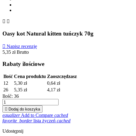


Oasy kot Natural kitten tuńczyk 70g

Napisz recenzję
5,35 zł
Brutto
Rabaty ilościowe
Ilość
Cena produktu
Zaoszczędzasz
12
5,30 zł
0,64 zł
26
5,35 zł
4,17 zł
Ilość:
36

Dodaj do koszyka
equalizer
Add to Compare
cached
favorite_border
lista życzeń
cached
Udostępnij