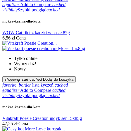
equalizer
Add to Compare
cached
visibility
Szybki podgląd
cached
mokra-karma-dla-kota
WOW Cat filet z kaczki w sosie 85g
6,56 zł
Cena
Tylko online
Wyprzedaż!
Nowy
shopping_cart
cached
Dodaj do koszyka
favorite_border
lista życzeń
cached
equalizer
Add to Compare
cached
visibility
Szybki podgląd
cached
mokra-karma-dla-kota
Vitakraft Poesie Creation indyk ser 15x85g
47,25 zł
Cena