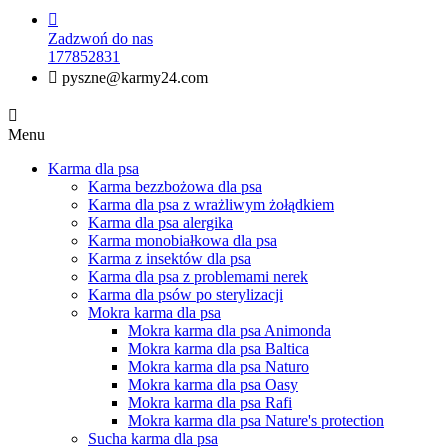

Zadzwoń do nas
177852831

pyszne@karmy24.com

Menu
Karma dla psa
Karma bezzbożowa dla psa
Karma dla psa z wrażliwym żołądkiem
Karma dla psa alergika
Karma monobiałkowa dla psa
Karma z insektów dla psa
Karma dla psa z problemami nerek
Karma dla psów po sterylizacji
Mokra karma dla psa
Mokra karma dla psa Animonda
Mokra karma dla psa Baltica
Mokra karma dla psa Naturo
Mokra karma dla psa Oasy
Mokra karma dla psa Rafi
Mokra karma dla psa Nature's protection
Sucha karma dla psa