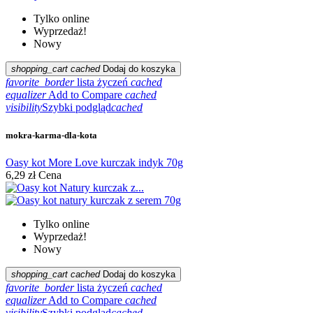
Tylko online
Wyprzedaż!
Nowy
shopping_cart
cached
Dodaj do koszyka
favorite_border
lista życzeń
cached
equalizer
Add to Compare
cached
visibility
Szybki podgląd
cached
mokra-karma-dla-kota
Oasy kot More Love kurczak indyk 70g
6,29 zł
Cena
Tylko online
Wyprzedaż!
Nowy
shopping_cart
cached
Dodaj do koszyka
favorite_border
lista życzeń
cached
equalizer
Add to Compare
cached
visibility
Szybki podgląd
cached