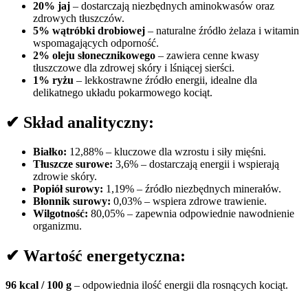
20% jaj
– dostarczają niezbędnych aminokwasów oraz
zdrowych tłuszczów.
5% wątróbki drobiowej
– naturalne źródło żelaza i witamin
wspomagających odporność.
2% oleju słonecznikowego
– zawiera cenne kwasy
tłuszczowe dla zdrowej skóry i lśniącej sierści.
1% ryżu
– lekkostrawne źródło energii, idealne dla
delikatnego układu pokarmowego kociąt.
✔ Skład analityczny:
Białko:
12,88% – kluczowe dla wzrostu i siły mięśni.
Tłuszcze surowe:
3,6% – dostarczają energii i wspierają
zdrowie skóry.
Popiół surowy:
1,19% – źródło niezbędnych minerałów.
Błonnik surowy:
0,03% – wspiera zdrowe trawienie.
Wilgotność:
80,05% – zapewnia odpowiednie nawodnienie
organizmu.
✔ Wartość energetyczna:
96 kcal / 100 g
– odpowiednia ilość energii dla rosnących kociąt.