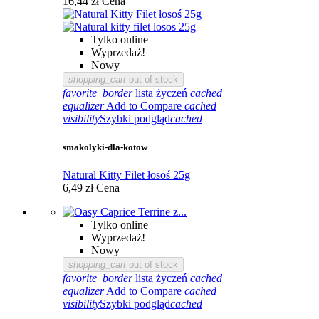
16,44 zł
Cena
Tylko online
Wyprzedaż!
Nowy
shopping_cart
out of stock
favorite_border
lista życzeń
cached
equalizer
Add to Compare
cached
visibility
Szybki podgląd
cached
smakolyki-dla-kotow
Natural Kitty Filet łosoś 25g
6,49 zł
Cena
Tylko online
Wyprzedaż!
Nowy
shopping_cart
out of stock
favorite_border
lista życzeń
cached
equalizer
Add to Compare
cached
visibility
Szybki podgląd
cached