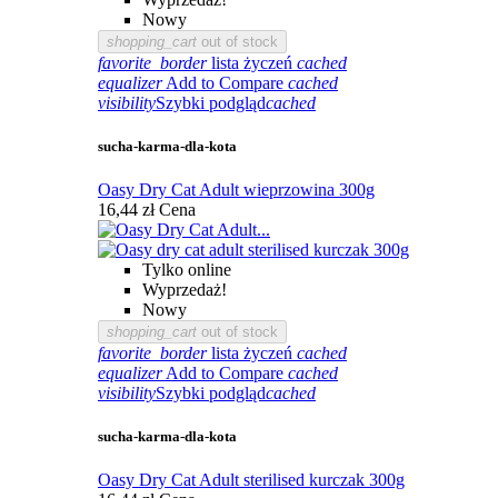
Nowy
shopping_cart
out of stock
favorite_border
lista życzeń
cached
equalizer
Add to Compare
cached
visibility
Szybki podgląd
cached
sucha-karma-dla-kota
Oasy Dry Cat Adult wieprzowina 300g
16,44 zł
Cena
Tylko online
Wyprzedaż!
Nowy
shopping_cart
out of stock
favorite_border
lista życzeń
cached
equalizer
Add to Compare
cached
visibility
Szybki podgląd
cached
sucha-karma-dla-kota
Oasy Dry Cat Adult sterilised kurczak 300g