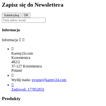
Zapisz się do Newslettera
Informacja
Informacja



Karmy24.com
Krzemienica
482/2
37-127 Krzemienica
Poland

Wyślij maila:
pyszne@karmy24.com

Zadzwoń:
177852831
Produkty