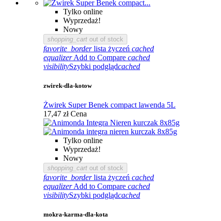
Tylko online
Wyprzedaż!
Nowy
shopping_cart
out of stock
favorite_border
lista życzeń
cached
equalizer
Add to Compare
cached
visibility
Szybki podgląd
cached
zwirek-dla-kotow
Żwirek Super Benek compact lawenda 5L
17,47 zł
Cena
Tylko online
Wyprzedaż!
Nowy
shopping_cart
out of stock
favorite_border
lista życzeń
cached
equalizer
Add to Compare
cached
visibility
Szybki podgląd
cached
mokra-karma-dla-kota