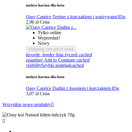
mokra-karma-dla-kota
Oasy Caprice Terrine z kurczakiem i warzywami 85g
2,96 zł
Cena
Tylko online
Wyprzedaż!
Nowy
shopping_cart
out of stock
favorite_border
lista życzeń
cached
equalizer
Add to Compare
cached
visibility
Szybki podgląd
cached
mokra-karma-dla-kota
Oasy Caprice Dadini z łososiem i kurczakiem 85g
3,07 zł
Cena
Wszystkie nowe produkty

