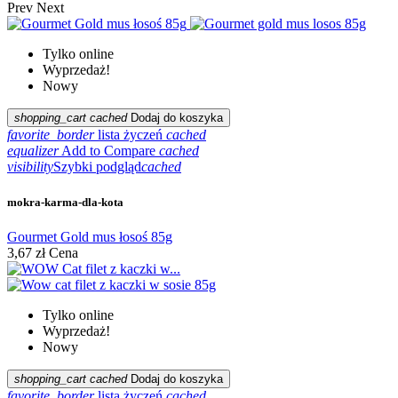
Prev
Next
Tylko online
Wyprzedaż!
Nowy
shopping_cart
cached
Dodaj do koszyka
favorite_border
lista życzeń
cached
equalizer
Add to Compare
cached
visibility
Szybki podgląd
cached
mokra-karma-dla-kota
Gourmet Gold mus łosoś 85g
3,67 zł
Cena
Tylko online
Wyprzedaż!
Nowy
shopping_cart
cached
Dodaj do koszyka
favorite_border
lista życzeń
cached