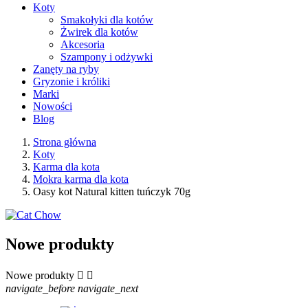
Koty
Smakołyki dla kotów
Żwirek dla kotów
Akcesoria
Szampony i odżywki
Zanęty na ryby
Gryzonie i króliki
Marki
Nowości
Blog
Strona główna
Koty
Karma dla kota
Mokra karma dla kota
Oasy kot Natural kitten tuńczyk 70g
Nowe produkty
Nowe produkty


navigate_before
navigate_next