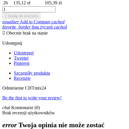
26
135,12 zł
105,39 zł

Dodaj do koszyka
equalizer
Add to Compare
cached
favorite_border
lista życzeń
cached

Obecnie brak na stanie
Udostępnij
Udostępnij
Tweetuj
Pinterest
Szczegóły produktu
Recenzje
Odniesienie
CHTmix24
Be the first to write your review!
chat
Komentarze (0)
Brak recenzji użytkowników
error
Twoja opinia nie może zostać