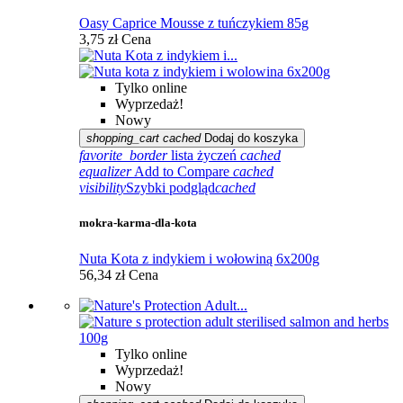
Oasy Caprice Mousse z tuńczykiem 85g
3,75 zł
Cena
Tylko online
Wyprzedaż!
Nowy
shopping_cart
cached
Dodaj do koszyka
favorite_border
lista życzeń
cached
equalizer
Add to Compare
cached
visibility
Szybki podgląd
cached
mokra-karma-dla-kota
Nuta Kota z indykiem i wołowiną 6x200g
56,34 zł
Cena
Tylko online
Wyprzedaż!
Nowy