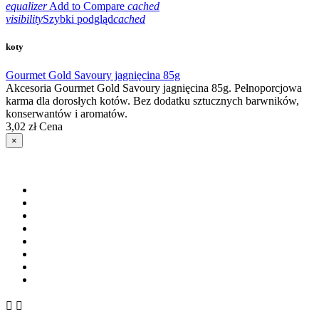
equalizer
Add to Compare
cached
visibility
Szybki podgląd
cached
koty
Gourmet Gold Savoury jagnięcina 85g
Akcesoria Gourmet Gold Savoury jagnięcina 85g. Pełnoporcjowa
karma dla dorosłych kotów. Bez dodatku sztucznych barwników,
konserwantów i aromatów.
3,02 zł
Cena
×

