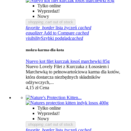
Tylko online
Wyprzedaż!
Nowy
shopping_cart
out of stock
favorite_border
lista życzeń
cached
equalizer
Add to Compare
cached
visibility
Szybki podgląd
cached
mokra-karma-dla-kota
Nuevo kot filet kurczak łosoś marchewki 85g
Nuevo Lovely Filet z Kurczaka z Łososiem i
Marchewką to pełnowartościowa karma dla kotów,
która dostarcza niezbędnych składników
odżywczych,...
4,15 zł
Cena
Tylko online
Wyprzedaż!
Nowy
shopping_cart
out of stock
favorite_border
lista życzeń
cached