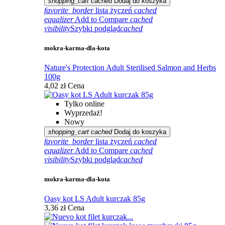
shopping_cart
cached
Dodaj do koszyka
favorite_border
lista życzeń
cached
equalizer
Add to Compare
cached
visibility
Szybki podgląd
cached
mokra-karma-dla-kota
Nature's Protection Adult Sterilised Salmon and Herbs
100g
4,02 zł
Cena
Tylko online
Wyprzedaż!
Nowy
shopping_cart
cached
Dodaj do koszyka
favorite_border
lista życzeń
cached
equalizer
Add to Compare
cached
visibility
Szybki podgląd
cached
mokra-karma-dla-kota
Oasy kot LS Adult kurczak 85g
3,36 zł
Cena