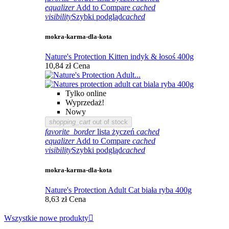
equalizer
Add to Compare
cached
visibility
Szybki podgląd
cached
mokra-karma-dla-kota
Nature's Protection Kitten indyk & łosoś 400g
10,84 zł
Cena
Tylko online
Wyprzedaż!
Nowy
shopping_cart
out of stock
favorite_border
lista życzeń
cached
equalizer
Add to Compare
cached
visibility
Szybki podgląd
cached
mokra-karma-dla-kota
Nature's Protection Adult Cat biała ryba 400g
8,63 zł
Cena
Wszystkie nowe produkty
