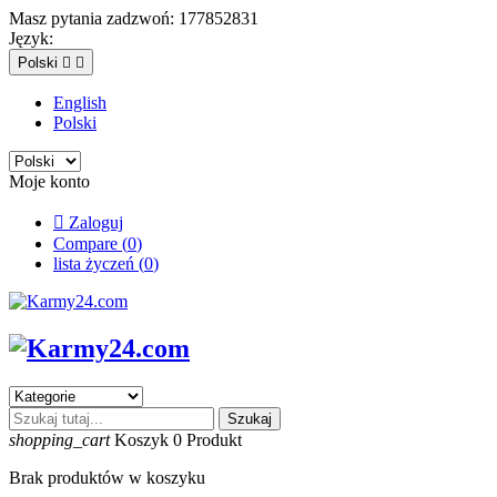
Masz pytania zadzwoń:
177852831
Język:
Polski


English
Polski
Moje konto

Zaloguj
Compare (
0
)
lista życzeń (
0
)
Szukaj
shopping_cart
Koszyk
0
Produkt
Brak produktów w koszyku