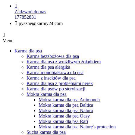

Zadzwoń do nas
177852831

pyszne@karmy24.com

Menu
Karma dla psa
Karma bezzbożowa dla psa
Karma dla psa z wrażliwym żołądkiem
Karma dla psa alergika
Karma monobiałkowa dla psa
Karma z insektów dla psa
Karma dla psa z problemami nerek
Karma dla psów po sterylizacji
Mokra karma dla psa
Mokra karma dla psa Animonda
Mokra karma dla psa Baltica
Mokra karma dla psa Naturo
Mokra karma dla psa Oasy
Mokra karma dla psa Rafi
Mokra karma dla psa Nature's protection
Sucha karma dla psa