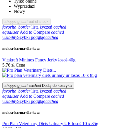
Tylko online
Wyprzedaż!
Nowy
shopping_cart
out of stock
favorite_border
lista życzeń
cached
equalizer
Add to Compare
cached
visibility
Szybki podgląd
cached
mokra-karma-dla-kota
Vitakraft Mininos Fancy Jerky łosoś 40g
5,76 zł
Cena
shopping_cart
cached
Dodaj do koszyka
favorite_border
lista życzeń
cached
equalizer
Add to Compare
cached
visibility
Szybki podgląd
cached
mokra-karma-dla-kota
Pro Plan Veterinary Diets Urinary UR łosoś 10 x 85g