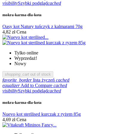
visibility
Szybki podgląd
cached
mokra-karma-dla-kota
Oasy kot Natury tuńczyk z kalmarami 70g
4,82 zł
Cena
Tylko online
Wyprzedaż!
Nowy
shopping_cart
out of stock
favorite_border
lista życzeń
cached
equalizer
Add to Compare
cached
visibility
Szybki podgląd
cached
mokra-karma-dla-kota
Nuevo kot sterilised kurczak z ryżem 85g
4,69 zł
Cena