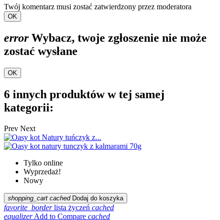
Twój komentarz musi zostać zatwierdzony przez moderatora
OK
error
Wybacz, twoje zgłoszenie nie może
zostać wysłane
OK
6 innych produktów w tej samej
kategorii:
Prev
Next
Tylko online
Wyprzedaż!
Nowy
shopping_cart
cached
Dodaj do koszyka
favorite_border
lista życzeń
cached
equalizer
Add to Compare
cached