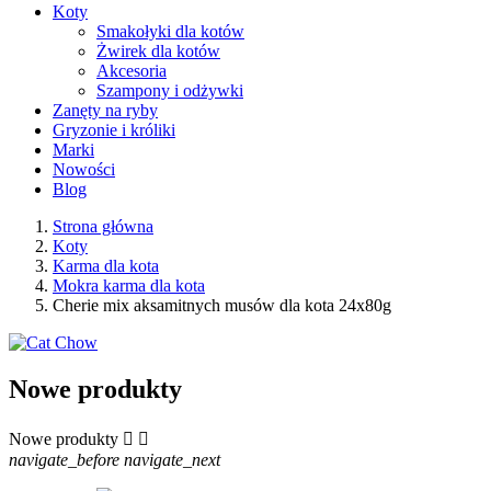
Koty
Smakołyki dla kotów
Żwirek dla kotów
Akcesoria
Szampony i odżywki
Zanęty na ryby
Gryzonie i króliki
Marki
Nowości
Blog
Strona główna
Koty
Karma dla kota
Mokra karma dla kota
Cherie mix aksamitnych musów dla kota 24x80g
Nowe produkty
Nowe produkty


navigate_before
navigate_next