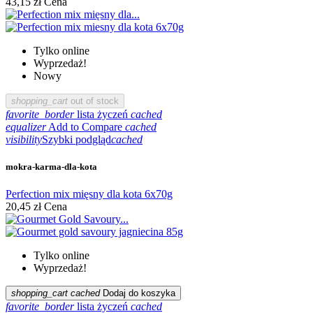
43,15 zł
Cena
Tylko online
Wyprzedaż!
Nowy
shopping_cart
out of stock
favorite_border
lista życzeń
cached
equalizer
Add to Compare
cached
visibility
Szybki podgląd
cached
mokra-karma-dla-kota
Perfection mix mięsny dla kota 6x70g
20,45 zł
Cena
Tylko online
Wyprzedaż!
shopping_cart
cached
Dodaj do koszyka
favorite_border
lista życzeń
cached