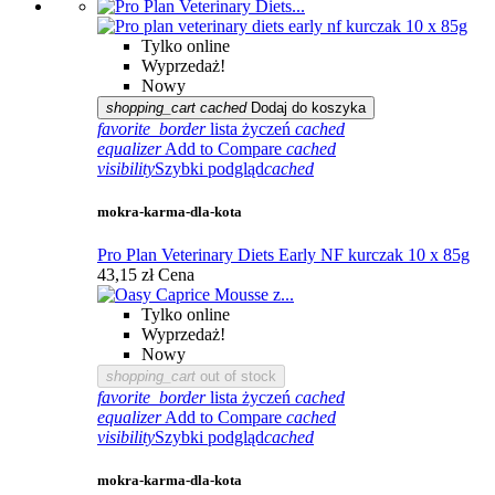
Tylko online
Wyprzedaż!
Nowy
shopping_cart
cached
Dodaj do koszyka
favorite_border
lista życzeń
cached
equalizer
Add to Compare
cached
visibility
Szybki podgląd
cached
mokra-karma-dla-kota
Pro Plan Veterinary Diets Early NF kurczak 10 x 85g
43,15 zł
Cena
Tylko online
Wyprzedaż!
Nowy
shopping_cart
out of stock
favorite_border
lista życzeń
cached
equalizer
Add to Compare
cached
visibility
Szybki podgląd
cached
mokra-karma-dla-kota