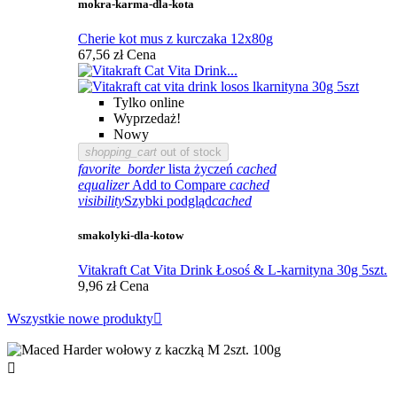
mokra-karma-dla-kota
Cherie kot mus z kurczaka 12x80g
67,56 zł
Cena
Tylko online
Wyprzedaż!
Nowy
shopping_cart
out of stock
favorite_border
lista życzeń
cached
equalizer
Add to Compare
cached
visibility
Szybki podgląd
cached
smakolyki-dla-kotow
Vitakraft Cat Vita Drink Łosoś & L-karnityna 30g 5szt.
9,96 zł
Cena
Wszystkie nowe produkty

