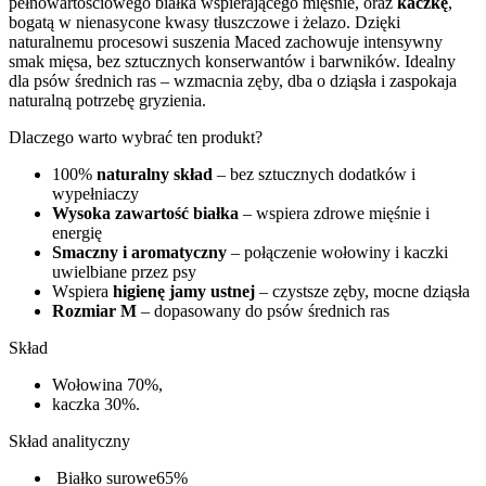
pełnowartościowego białka wspierającego mięśnie, oraz
kaczkę
,
bogatą w nienasycone kwasy tłuszczowe i żelazo. Dzięki
naturalnemu procesowi suszenia Maced zachowuje intensywny
smak mięsa, bez sztucznych konserwantów i barwników. Idealny
dla psów średnich ras – wzmacnia zęby, dba o dziąsła i zaspokaja
naturalną potrzebę gryzienia.
Dlaczego warto wybrać ten produkt?
100%
naturalny skład
– bez sztucznych dodatków i
wypełniaczy
Wysoka zawartość białka
– wspiera zdrowe mięśnie i
energię
Smaczny i aromatyczny
– połączenie wołowiny i kaczki
uwielbiane przez psy
Wspiera
higienę jamy ustnej
– czystsze zęby, mocne dziąsła
Rozmiar M
– dopasowany do psów średnich ras
Skład
Wołowina 70%,
kaczka 30%.
Skład analityczny
Białko surowe65%