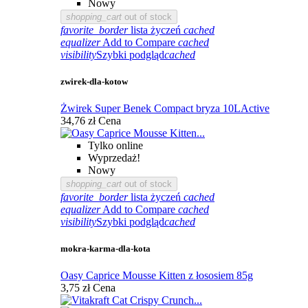
Nowy
shopping_cart
out of stock
favorite_border
lista życzeń
cached
equalizer
Add to Compare
cached
visibility
Szybki podgląd
cached
zwirek-dla-kotow
Żwirek Super Benek Compact bryza 10LActive
34,76 zł
Cena
Tylko online
Wyprzedaż!
Nowy
shopping_cart
out of stock
favorite_border
lista życzeń
cached
equalizer
Add to Compare
cached
visibility
Szybki podgląd
cached
mokra-karma-dla-kota
Oasy Caprice Mousse Kitten z łososiem 85g
3,75 zł
Cena