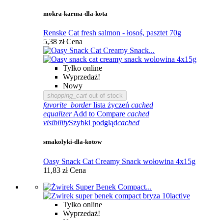
mokra-karma-dla-kota
Renske Cat fresh salmon - łosoś, pasztet 70g
5,38 zł
Cena
Tylko online
Wyprzedaż!
Nowy
shopping_cart
out of stock
favorite_border
lista życzeń
cached
equalizer
Add to Compare
cached
visibility
Szybki podgląd
cached
smakolyki-dla-kotow
Oasy Snack Cat Creamy Snack wołowina 4x15g
11,83 zł
Cena
Tylko online
Wyprzedaż!