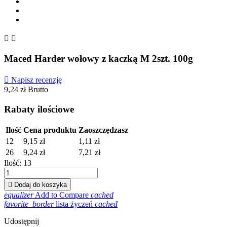


Maced Harder wołowy z kaczką M 2szt. 100g

Napisz recenzję
9,24 zł
Brutto
Rabaty ilościowe
Ilość
Cena produktu
Zaoszczędzasz
12
9,15 zł
1,11 zł
26
9,24 zł
7,21 zł
Ilość:
13

Dodaj do koszyka
equalizer
Add to Compare
cached
favorite_border
lista życzeń
cached
Udostępnij