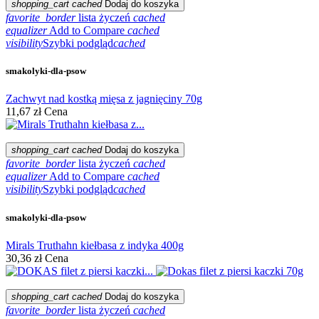
shopping_cart
cached
Dodaj do koszyka
favorite_border
lista życzeń
cached
equalizer
Add to Compare
cached
visibility
Szybki podgląd
cached
smakolyki-dla-psow
Zachwyt nad kostką mięsa z jagnięciny 70g
11,67 zł
Cena
shopping_cart
cached
Dodaj do koszyka
favorite_border
lista życzeń
cached
equalizer
Add to Compare
cached
visibility
Szybki podgląd
cached
smakolyki-dla-psow
Mirals Truthahn kiełbasa z indyka 400g
30,36 zł
Cena
shopping_cart
cached
Dodaj do koszyka
favorite_border
lista życzeń
cached