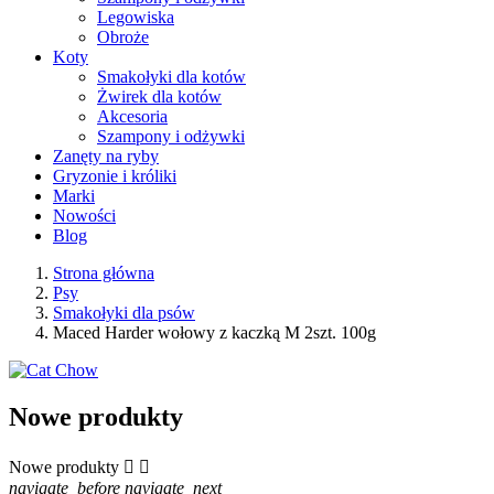
Legowiska
Obroże
Koty
Smakołyki dla kotów
Żwirek dla kotów
Akcesoria
Szampony i odżywki
Zanęty na ryby
Gryzonie i króliki
Marki
Nowości
Blog
Strona główna
Psy
Smakołyki dla psów
Maced Harder wołowy z kaczką M 2szt. 100g
Nowe produkty
Nowe produkty


navigate_before
navigate_next