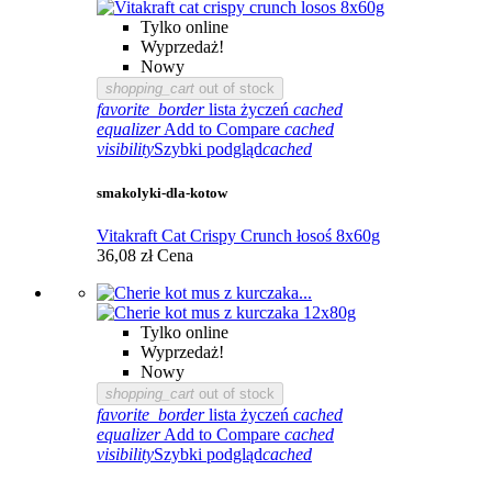
Tylko online
Wyprzedaż!
Nowy
shopping_cart
out of stock
favorite_border
lista życzeń
cached
equalizer
Add to Compare
cached
visibility
Szybki podgląd
cached
smakolyki-dla-kotow
Vitakraft Cat Crispy Crunch łosoś 8x60g
36,08 zł
Cena
Tylko online
Wyprzedaż!
Nowy
shopping_cart
out of stock
favorite_border
lista życzeń
cached
equalizer
Add to Compare
cached
visibility
Szybki podgląd
cached