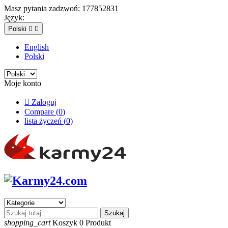
Masz pytania zadzwoń:
177852831
Język:
Polski


English
Polski
Moje konto

Zaloguj
Compare (
0
)
lista życzeń (
0
)
Szukaj
shopping_cart
Koszyk
0
Produkt