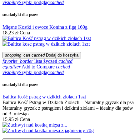
visibility
Szybki podgląd
cached
smakolyki-dla-psow
Mięsne Kostki i owoce Konina z figą 160g
18,23 zł
Cena
shopping_cart
cached
Dodaj do koszyka
favorite_border
lista życzeń
cached
equalizer
Add to Compare
cached
visibility
Szybki podgląd
cached
smakolyki-dla-psow
Baltica Kość pstrąg w dzikich ziołach 1szt
Baltica Kość Pstrąg w Dzikich Ziołach – Naturalny gryzak dla psa
Naturalny gryzak z pstrągiem i dzikimi ziołami – idealny dla psów
od 3. miesiąca...
15,95 zł
Cena