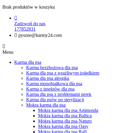
Brak produktów w koszyku

Zadzwoń do nas
177852831

pyszne@karmy24.com

Menu
Karma dla psa
Karma bezzbożowa dla psa
Karma dla psa z wrażliwym żołądkiem
Karma dla psa alergika
Karma monobiałkowa dla psa
Karma z insektów dla psa
Karma dla psa z problemami nerek
Karma dla psów po sterylizacji
Mokra karma dla psa
Mokra karma dla psa Animonda
Mokra karma dla psa Baltica
Mokra karma dla psa Naturo
Mokra karma dla psa Oasy
Mokra karma dla psa Rafi