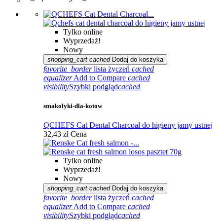
Tylko online
Wyprzedaż!
Nowy
shopping_cart
cached
Dodaj do koszyka
favorite_border
lista życzeń
cached
equalizer
Add to Compare
cached
visibility
Szybki podgląd
cached
smakolyki-dla-kotow
QCHEFS Cat Dental Charcoal do higieny jamy ustnej
32,43 zł
Cena
Tylko online
Wyprzedaż!
Nowy
shopping_cart
cached
Dodaj do koszyka
favorite_border
lista życzeń
cached
equalizer
Add to Compare
cached
visibility
Szybki podgląd
cached