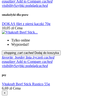
equalizer
Add to Compare
cached
visibility
Szybki podgląd
cached
smakolyki-dla-psow
DOKAS filet z piersi kaczki 70g
10,05 zł
Cena
Tylko online
Wyprzedaż!
shopping_cart
cached
Dodaj do koszyka
favorite_border
lista życzeń
cached
equalizer
Add to Compare
cached
visibility
Szybki podgląd
cached
psy
Vitakraft Beef Stick Rustico 55g
6,69 zł
Cena
×