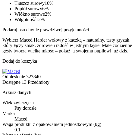
Tłuszcz surowy10%
Popiół surowy6%
Włókno surowe2%
Wilgotność12%
Podaruj psu chwilę prawdziwej przyjemności
Wybierz Maced Harder wołowy z kaczką – naturalny, tasty gryzak,
który łączy smak, zdrowie i radość w jednym kęsie. Małe codzienne
gesty tworzą wielką miłość – pokaż ją swojemu pupilowi już dziś.
Dodaj do koszyka
Odniesienie
323840
Dostępne
13 Przedmioty
Arkusz danych
Wiek zwierzęcia
Psy dorosłe
Marka
Maced
Waga produktu z opakowaniem jednostkowym (kg)
0.1