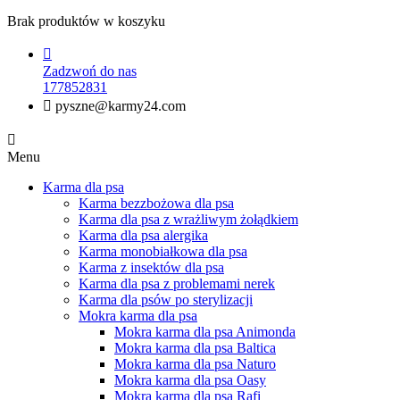
Brak produktów w koszyku

Zadzwoń do nas
177852831

pyszne@karmy24.com

Menu
Karma dla psa
Karma bezzbożowa dla psa
Karma dla psa z wrażliwym żołądkiem
Karma dla psa alergika
Karma monobiałkowa dla psa
Karma z insektów dla psa
Karma dla psa z problemami nerek
Karma dla psów po sterylizacji
Mokra karma dla psa
Mokra karma dla psa Animonda
Mokra karma dla psa Baltica
Mokra karma dla psa Naturo
Mokra karma dla psa Oasy
Mokra karma dla psa Rafi