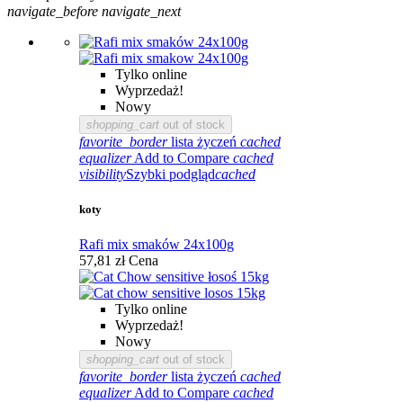
navigate_before
navigate_next
Tylko online
Wyprzedaż!
Nowy
shopping_cart
out of stock
favorite_border
lista życzeń
cached
equalizer
Add to Compare
cached
visibility
Szybki podgląd
cached
koty
Rafi mix smaków 24x100g
57,81 zł
Cena
Tylko online
Wyprzedaż!
Nowy
shopping_cart
out of stock
favorite_border
lista życzeń
cached
equalizer
Add to Compare
cached