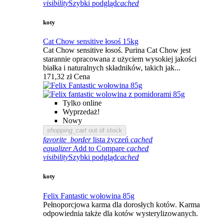
visibility
Szybki podgląd
cached
koty
Cat Chow sensitive łosoś 15kg
Cat Chow sensitive łosoś. Purina Cat Chow jest
starannie opracowana z użyciem wysokiej jakości
białka i naturalnych składników, takich jak...
171,32 zł
Cena
Tylko online
Wyprzedaż!
Nowy
shopping_cart
out of stock
favorite_border
lista życzeń
cached
equalizer
Add to Compare
cached
visibility
Szybki podgląd
cached
koty
Felix Fantastic wołowina 85g
Pełnoporcjowa karma dla dorosłych kotów. Karma
odpowiednia także dla kotów wysterylizowanych.