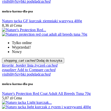
visibility
Szybki podgląd
cached
mokra-karma-dla-psa
Naturo tacka GF kurczak ziemniaki warzywa 400g
8,36 zł
Cena
Tylko online
Wyprzedaż!
Nowy
shopping_cart
cached
Dodaj do koszyka
favorite_border
lista życzeń
cached
equalizer
Add to Compare
cached
visibility
Szybki podgląd
cached
mokra-karma-dla-psa
Nature's Protection Red Coat Adult All Breeds Tuna 70g
5,07 zł
Cena