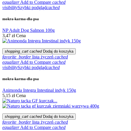
equalizer
Add to Compare
cached
visibility
Szybki podgląd
cached
mokra-karma-dla-psa
NP Adult Dog Salmon 100g
3,47 zł
Cena
shopping_cart
cached
Dodaj do koszyka
favorite_border
lista życzeń
cached
equalizer
Add to Compare
cached
visibility
Szybki podgląd
cached
mokra-karma-dla-psa
Animonda Integra Intestinal indyk 150g
5,15 zł
Cena
shopping_cart
cached
Dodaj do koszyka
favorite_border
lista życzeń
cached
equalizer
Add to Compare
cached