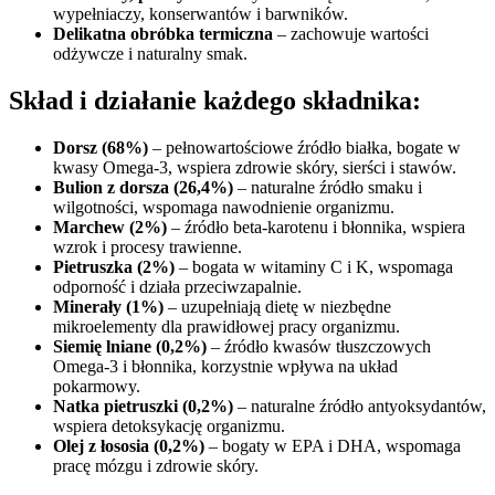
wypełniaczy, konserwantów i barwników.
Delikatna obróbka termiczna
– zachowuje wartości
odżywcze i naturalny smak.
Skład i działanie każdego składnika:
Dorsz (68%)
– pełnowartościowe źródło białka, bogate w
kwasy Omega-3, wspiera zdrowie skóry, sierści i stawów.
Bulion z dorsza (26,4%)
– naturalne źródło smaku i
wilgotności, wspomaga nawodnienie organizmu.
Marchew (2%)
– źródło beta-karotenu i błonnika, wspiera
wzrok i procesy trawienne.
Pietruszka (2%)
– bogata w witaminy C i K, wspomaga
odporność i działa przeciwzapalnie.
Minerały (1%)
– uzupełniają dietę w niezbędne
mikroelementy dla prawidłowej pracy organizmu.
Siemię lniane (0,2%)
– źródło kwasów tłuszczowych
Omega-3 i błonnika, korzystnie wpływa na układ
pokarmowy.
Natka pietruszki (0,2%)
– naturalne źródło antyoksydantów,
wspiera detoksykację organizmu.
Olej z łososia (0,2%)
– bogaty w EPA i DHA, wspomaga
pracę mózgu i zdrowie skóry.