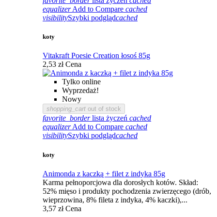
favorite_border
lista życzeń
cached
equalizer
Add to Compare
cached
visibility
Szybki podgląd
cached
koty
Vitakraft Poesie Creation łosoś 85g
2,53 zł
Cena
Tylko online
Wyprzedaż!
Nowy
shopping_cart
out of stock
favorite_border
lista życzeń
cached
equalizer
Add to Compare
cached
visibility
Szybki podgląd
cached
koty
Animonda z kaczką + filet z indyka 85g
Karma pełnoporcjowa dla dorosłych kotów. Skład:
52% mięso i produkty pochodzenia zwierzęcego (drób,
wieprzowina, 8% fileta z indyka, 4% kaczki),...
3,57 zł
Cena