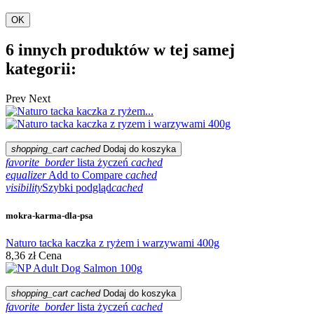
OK
6 innych produktów w tej samej
kategorii:
Prev
Next
shopping_cart
cached
Dodaj do koszyka
favorite_border
lista życzeń
cached
equalizer
Add to Compare
cached
visibility
Szybki podgląd
cached
mokra-karma-dla-psa
Naturo tacka kaczka z ryżem i warzywami 400g
8,36 zł
Cena
shopping_cart
cached
Dodaj do koszyka
favorite_border
lista życzeń
cached