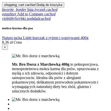
shopping_cart
cached
Dodaj do koszyka
favorite_border
lista życzeń
cached
equalizer
Add to Compare
cached
visibility
Szybki podgląd
cached
mokra-karma-dla-psa
Naturo tacka Light kurczak z ryżem i warzywami 400g
8,36 zł
Cena
×
Mr. Bro Dorsz z Marchewką 400g
to pełnoporcjowa,
monoproteinowa mokra karma dla psów, opracowana z
myślą o ich zdrowiu, odporności i dobrym
samopoczuciu. Idealna dla psów z alergiami
pokarmowymi, delikatnym przewodem pokarmowym i
wymagających naturalnej diety bez zbóż, glutenu i
sztucznych dodatków.