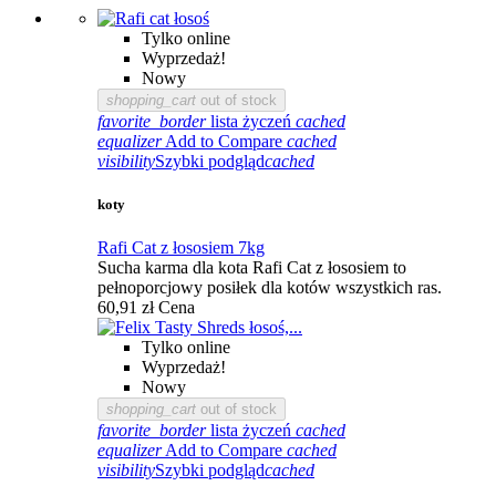
Tylko online
Wyprzedaż!
Nowy
shopping_cart
out of stock
favorite_border
lista życzeń
cached
equalizer
Add to Compare
cached
visibility
Szybki podgląd
cached
koty
Rafi Cat z łososiem 7kg
Sucha karma dla kota Rafi Cat z łososiem to
pełnoporcjowy posiłek dla kotów wszystkich ras.
60,91 zł
Cena
Tylko online
Wyprzedaż!
Nowy
shopping_cart
out of stock
favorite_border
lista życzeń
cached
equalizer
Add to Compare
cached
visibility
Szybki podgląd
cached