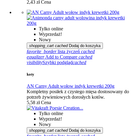
2,43 zł
Cena
Tylko online
Wyprzedaż!
Nowy
shopping_cart
cached
Dodaj do koszyka
favorite_border
lista życzeń
cached
equalizer
Add to Compare
cached
visibility
Szybki podgląd
cached
koty
AN Carny Adult wołow indyk krewetki 200g
Kompletny posiłek z czystego mięsa dostosowany do
potrzeb żywieniowych dorosłych kotów.
5,58 zł
Cena
Tylko online
Wyprzedaż!
Nowy
shopping_cart
cached
Dodaj do koszyka