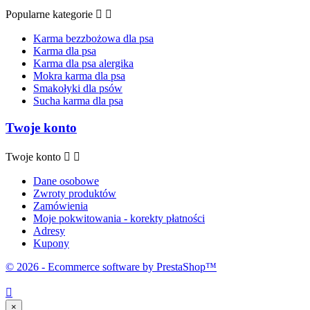
Popularne kategorie


Karma bezzbożowa dla psa
Karma dla psa
Karma dla psa alergika
Mokra karma dla psa
Smakołyki dla psów
Sucha karma dla psa
Twoje konto
Twoje konto


Dane osobowe
Zwroty produktów
Zamówienia
Moje pokwitowania - korekty płatności
Adresy
Kupony
© 2026 - Ecommerce software by PrestaShop™

×