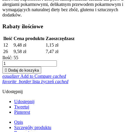
alergiami pokarmowymi, delikatnym przewodem pokarmowym i
wymagających naturalnej diety bez zbóż, glutenu i sztucznych
dodatków.
Rabaty ilościowe
Ilość
Cena produktu
Zaoszczędzasz
12
9,48 zł
1,15 zł
26
9,58 zł
7,47 zł
Ilość:
55

Dodaj do koszyka
equalizer
Add to Compare
cached
favorite_border
lista życzeń
cached
Udostępnij
Udostępnij
Tweetuj
Pinterest
Opis
Szczegóły produktu