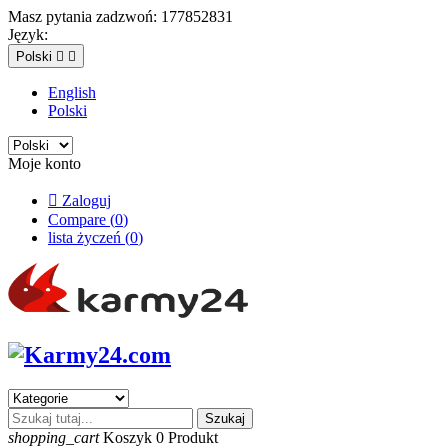
Masz pytania zadzwoń:
177852831
Język:
Polski


English
Polski
Moje konto

Zaloguj
Compare (
0
)
lista życzeń (
0
)
Szukaj
shopping_cart
Koszyk
0
Produkt