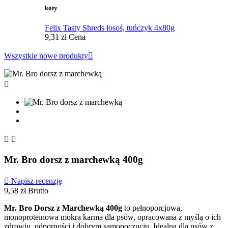
koty
Felix Tasty Shreds łosoś, tuńczyk 4x80g
9,31 zł
Cena
Wszystkie nowe produkty




Mr. Bro dorsz z marchewką 400g

Napisz recenzję
9,58 zł
Brutto
Mr. Bro Dorsz z Marchewką 400g
to pełnoporcjowa,
monoproteinowa mokra karma dla psów, opracowana z myślą o ich
zdrowiu, odporności i dobrym samopoczuciu. Idealna dla psów z