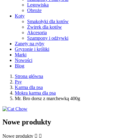
Legowiska
Obroże
Koty
Smakołyki dla kotów
Żwirek dla kotów
Akcesoria
Szampony i odżywki
Zanęty na ryby
Gryzonie i króliki
Marki
Nowości
Blog
Strona główna
Psy
Karma dla psa
Mokra karma dla psa
Mr. Bro dorsz z marchewką 400g
Nowe produkty
Nowe produkty

