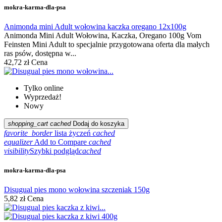
mokra-karma-dla-psa
Animonda mini Adult wołowina kaczka oregano 12x100g
Animonda Mini Adult Wołowina, Kaczka, Oregano 100g Vom
Feinsten Mini Adult to specjalnie przygotowana oferta dla małych
ras psów, dostępna w...
42,72 zł
Cena
Tylko online
Wyprzedaż!
Nowy
shopping_cart
cached
Dodaj do koszyka
favorite_border
lista życzeń
cached
equalizer
Add to Compare
cached
visibility
Szybki podgląd
cached
mokra-karma-dla-psa
Disugual pies mono wołowina szczeniak 150g
5,82 zł
Cena