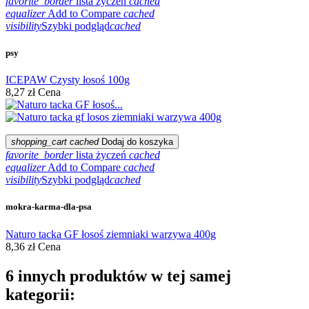
favorite_border
lista życzeń
cached
equalizer
Add to Compare
cached
visibility
Szybki podgląd
cached
psy
ICEPAW Czysty łosoś 100g
8,27 zł
Cena
shopping_cart
cached
Dodaj do koszyka
favorite_border
lista życzeń
cached
equalizer
Add to Compare
cached
visibility
Szybki podgląd
cached
mokra-karma-dla-psa
Naturo tacka GF łosoś ziemniaki warzywa 400g
8,36 zł
Cena
6 innych produktów w tej samej
kategorii: