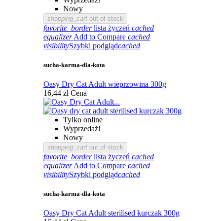
Nowy
shopping_cart
out of stock
favorite_border
lista życzeń
cached
equalizer
Add to Compare
cached
visibility
Szybki podgląd
cached
sucha-karma-dla-kota
Oasy Dry Cat Adult wieprzowina 300g
16,44 zł
Cena
Tylko online
Wyprzedaż!
Nowy
shopping_cart
out of stock
favorite_border
lista życzeń
cached
equalizer
Add to Compare
cached
visibility
Szybki podgląd
cached
sucha-karma-dla-kota
Oasy Dry Cat Adult sterilised kurczak 300g