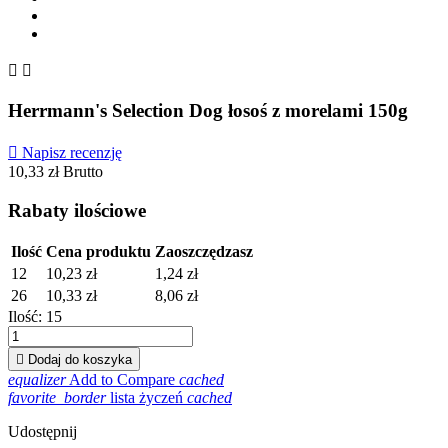


Herrmann's Selection Dog łosoś z morelami 150g

Napisz recenzję
10,33 zł
Brutto
Rabaty ilościowe
Ilość
Cena produktu
Zaoszczędzasz
12
10,23 zł
1,24 zł
26
10,33 zł
8,06 zł
Ilość:
15

Dodaj do koszyka
equalizer
Add to Compare
cached
favorite_border
lista życzeń
cached
Udostępnij