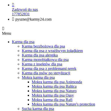

Zadzwoń do nas
177852831

pyszne@karmy24.com

Menu
Karma dla psa
Karma bezzbożowa dla psa
Karma dla psa z wrażliwym żołądkiem
Karma dla psa alergika
Karma monobiałkowa dla psa
Karma z insektów dla psa
Karma dla psa z problemami nerek
Karma dla psów po sterylizacji
Mokra karma dla psa
Mokra karma dla psa Animonda
Mokra karma dla psa Baltica
Mokra karma dla psa Naturo
Mokra karma dla psa Oasy
Mokra karma dla psa Rafi
Mokra karma dla psa Nature's protection
Sucha karma dla psa