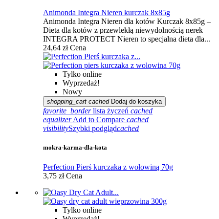
Animonda Integra Nieren kurczak 8x85g
Animonda Integra Nieren dla kotów Kurczak 8x85g –
Dieta dla kotów z przewlekłą niewydolnością nerek
INTEGRA PROTECT Nieren to specjalna dieta dla...
24,64 zł
Cena
Tylko online
Wyprzedaż!
Nowy
shopping_cart
cached
Dodaj do koszyka
favorite_border
lista życzeń
cached
equalizer
Add to Compare
cached
visibility
Szybki podgląd
cached
mokra-karma-dla-kota
Perfection Pierś kurczaka z wołowiną 70g
3,75 zł
Cena
Tylko online
Wyprzedaż!