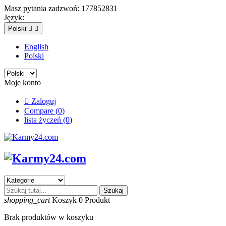
Masz pytania zadzwoń:
177852831
Język:
Polski


English
Polski
Moje konto

Zaloguj
Compare (
0
)
lista życzeń (
0
)
Szukaj
shopping_cart
Koszyk
0
Produkt
Brak produktów w koszyku