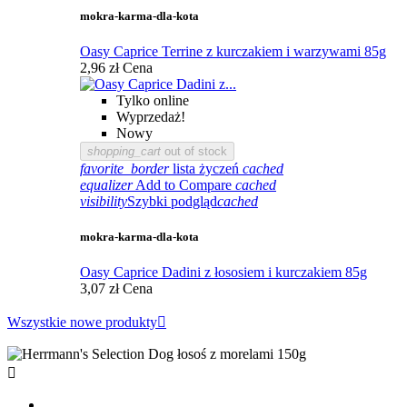
mokra-karma-dla-kota
Oasy Caprice Terrine z kurczakiem i warzywami 85g
2,96 zł
Cena
Tylko online
Wyprzedaż!
Nowy
shopping_cart
out of stock
favorite_border
lista życzeń
cached
equalizer
Add to Compare
cached
visibility
Szybki podgląd
cached
mokra-karma-dla-kota
Oasy Caprice Dadini z łososiem i kurczakiem 85g
3,07 zł
Cena
Wszystkie nowe produkty

