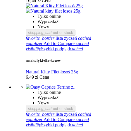
16,44 zł
Cena
Tylko online
Wyprzedaż!
Nowy
shopping_cart
out of stock
favorite_border
lista życzeń
cached
equalizer
Add to Compare
cached
visibility
Szybki podgląd
cached
smakolyki-dla-kotow
Natural Kitty Filet łosoś 25g
6,49 zł
Cena
Tylko online
Wyprzedaż!
Nowy
shopping_cart
out of stock
favorite_border
lista życzeń
cached
equalizer
Add to Compare
cached
visibility
Szybki podgląd
cached