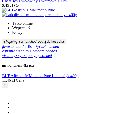
Chefs sos z wołowiny z wątróbką 100ml
8,45 zł
Cena
Tylko online
Wyprzedaż!
Nowy
shopping_cart
cached
Dodaj do koszyka
favorite_border
lista życzeń
cached
equalizer
Add to Compare
cached
visibility
Szybki podgląd
cached
mokra-karma-dla-psa
BUBAlicious MM mono Pure Line indyk 400g
11,46 zł
Cena
×