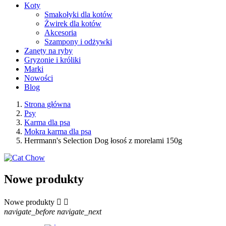
Koty
Smakołyki dla kotów
Żwirek dla kotów
Akcesoria
Szampony i odżywki
Zanęty na ryby
Gryzonie i króliki
Marki
Nowości
Blog
Strona główna
Psy
Karma dla psa
Mokra karma dla psa
Herrmann's Selection Dog łosoś z morelami 150g
Nowe produkty
Nowe produkty


navigate_before
navigate_next