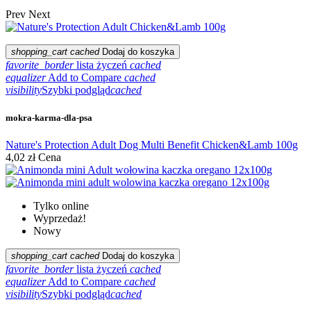
Prev
Next
shopping_cart
cached
Dodaj do koszyka
favorite_border
lista życzeń
cached
equalizer
Add to Compare
cached
visibility
Szybki podgląd
cached
mokra-karma-dla-psa
Nature's Protection Adult Dog Multi Benefit Chicken&Lamb 100g
4,02 zł
Cena
Tylko online
Wyprzedaż!
Nowy
shopping_cart
cached
Dodaj do koszyka
favorite_border
lista życzeń
cached
equalizer
Add to Compare
cached
visibility
Szybki podgląd
cached