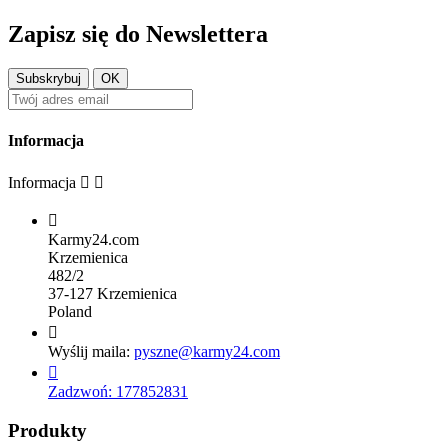
Zapisz się do Newslettera
Informacja
Informacja



Karmy24.com
Krzemienica
482/2
37-127 Krzemienica
Poland

Wyślij maila:
pyszne@karmy24.com

Zadzwoń:
177852831
Produkty