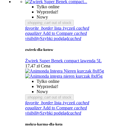
Tylko online
Wyprzedaż!
Nowy
shopping_cart
out of stock
favorite_border
lista życzeń
cached
equalizer
Add to Compare
cached
visibility
Szybki podgląd
cached
zwirek-dla-kotow
Żwirek Super Benek compact lawenda 5L
17,47 zł
Cena
Tylko online
Wyprzedaż!
Nowy
shopping_cart
out of stock
favorite_border
lista życzeń
cached
equalizer
Add to Compare
cached
visibility
Szybki podgląd
cached
mokra-karma-dla-kota