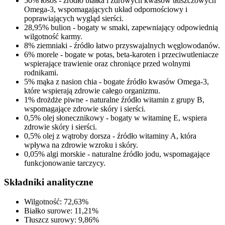
50% łosoś - źródło białka i zdrowych kwasów tłuszczowych
Omega-3, wspomagających układ odpornościowy i
poprawiających wygląd sierści.
28,95% bulion - bogaty w smaki, zapewniający odpowiednią
wilgotność karmy.
8% ziemniaki - źródło łatwo przyswajalnych węglowodanów.
6% morele - bogate w potas, beta-karoten i przeciwutleniacze
wspierające trawienie oraz chroniące przed wolnymi
rodnikami.
5% mąka z nasion chia - bogate źródło kwasów Omega-3,
które wspierają zdrowie całego organizmu.
1% drożdże piwne - naturalne źródło witamin z grupy B,
wspomagające zdrowie skóry i sierści.
0,5% olej słonecznikowy - bogaty w witaminę E, wspiera
zdrowie skóry i sierści.
0,5% olej z wątroby dorsza - źródło witaminy A, która
wpływa na zdrowie wzroku i skóry.
0,05% algi morskie - naturalne źródło jodu, wspomagające
funkcjonowanie tarczycy.
Składniki analityczne
Wilgotność: 72,63%
Białko surowe: 11,21%
Tłuszcz surowy: 9,86%