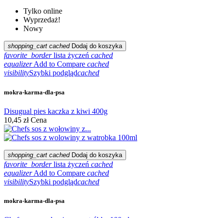
Tylko online
Wyprzedaż!
Nowy
shopping_cart
cached
Dodaj do koszyka
favorite_border
lista życzeń
cached
equalizer
Add to Compare
cached
visibility
Szybki podgląd
cached
mokra-karma-dla-psa
Disugual pies kaczka z kiwi 400g
10,45 zł
Cena
shopping_cart
cached
Dodaj do koszyka
favorite_border
lista życzeń
cached
equalizer
Add to Compare
cached
visibility
Szybki podgląd
cached
mokra-karma-dla-psa