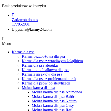
Brak produktów w koszyku

Zadzwoń do nas
177852831

pyszne@karmy24.com

Menu
Karma dla psa
Karma bezzbożowa dla psa
Karma dla psa z wrażliwym żołądkiem
Karma dla psa alergika
Karma monobiałkowa dla psa
Karma z insektów dla psa
Karma dla psa z problemami nerek
Karma dla psów po sterylizacji
Mokra karma dla psa
Mokra karma dla psa Animonda
Mokra karma dla psa Baltica
Mokra karma dla psa Naturo
Mokra karma dla psa Oasy
Mokra karma dla psa Rafi