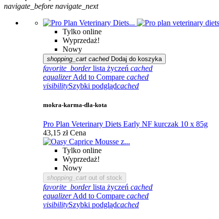
navigate_before
navigate_next
Tylko online
Wyprzedaż!
Nowy
shopping_cart
cached
Dodaj do koszyka
favorite_border
lista życzeń
cached
equalizer
Add to Compare
cached
visibility
Szybki podgląd
cached
mokra-karma-dla-kota
Pro Plan Veterinary Diets Early NF kurczak 10 x 85g
43,15 zł
Cena
Tylko online
Wyprzedaż!
Nowy
shopping_cart
out of stock
favorite_border
lista życzeń
cached
equalizer
Add to Compare
cached
visibility
Szybki podgląd
cached