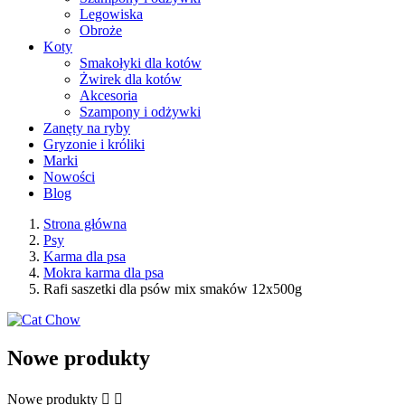
Legowiska
Obroże
Koty
Smakołyki dla kotów
Żwirek dla kotów
Akcesoria
Szampony i odżywki
Zanęty na ryby
Gryzonie i króliki
Marki
Nowości
Blog
Strona główna
Psy
Karma dla psa
Mokra karma dla psa
Rafi saszetki dla psów mix smaków 12x500g
Nowe produkty
Nowe produkty

