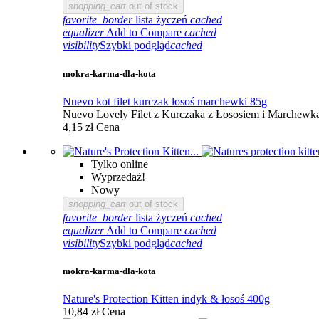
shopping_cart
out of stock
favorite_border
lista życzeń
cached
equalizer
Add to Compare
cached
visibility
Szybki podgląd
cached
mokra-karma-dla-kota
Nuevo kot filet kurczak łosoś marchewki 85g
Nuevo Lovely Filet z Kurczaka z Łososiem i Marchewką 
4,15 zł
Cena
Tylko online
Wyprzedaż!
Nowy
shopping_cart
out of stock
favorite_border
lista życzeń
cached
equalizer
Add to Compare
cached
visibility
Szybki podgląd
cached
mokra-karma-dla-kota
Nature's Protection Kitten indyk & łosoś 400g
10,84 zł
Cena