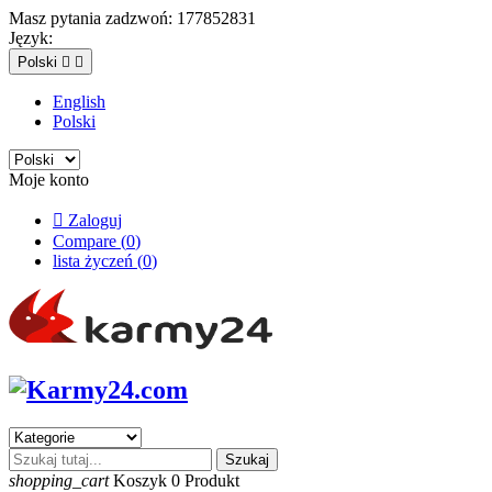
Masz pytania zadzwoń:
177852831
Język:
Polski


English
Polski
Moje konto

Zaloguj
Compare (
0
)
lista życzeń (
0
)
Szukaj
shopping_cart
Koszyk
0
Produkt