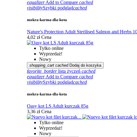
equalizer
Add to Compare
cached
visibility
Szybki podgląd
cached
mokra-karma-dla-kota
Nature's Protection Adult Sterilised Salmon and Herbs 1
4,02 zł
Cena
Tylko online
Wyprzedaż!
Nowy
shopping_cart
cached
Dodaj do koszyka
favorite_border
lista życzeń
cached
equalizer
Add to Compare
cached
visibility
Szybki podgląd
cached
mokra-karma-dla-kota
Oasy kot LS Adult kurczak 85g
3,36 zł
Cena
Tylko online
Wyprzedaż!
Nowy