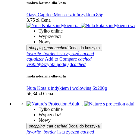
mokra-karma-dla-kota
Oasy Caprice Mousse z tuńczykiem 85g
3,75 zł
Cena
Tylko online
Wyprzedaż!
Nowy
shopping_cart
cached
Dodaj do koszyka
favorite_border
lista życzeń
cached
equalizer
Add to Compare
cached
visibility
Szybki podgląd
cached
mokra-karma-dla-kota
Nuta Kota z indykiem i wołowiną 6x200g
56,34 zł
Cena
Tylko online
Wyprzedaż!
Nowy
shopping_cart
cached
Dodaj do koszyka
favorite_border
lista życzeń
cached